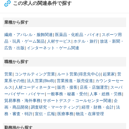
この求人の関連条件で探す
業種から探す
繊維・アパレル・服飾関連
医薬品・化粧品・バイオ
スポーツ用
品・玩具・ゲーム製品
人材サービス
ホテル・旅行
放送・新聞・
広告・出版
インターネット・ゲーム関連
職種から探す
営業
コンサルティング営業
ルート営業(得意先中心)
起業家
営
業系その他
法人営業(BtoB)
営業推進・販売促進
カウンターセー
ルス
人材コーディネーター
販売・接客
店長・店舗運営
スーパ
ーバイザー・バイヤー
一般事務・秘書・受付
人事・総務・労務
貿易事務・海外事務
サポートデスク・コールセンター関連
企
画・商品開発
調査研究・マーケティング
経理・財務・会計
法
務・審査・特許
宣伝・広報
医療事務
物流・在庫管理
勤務地から探す