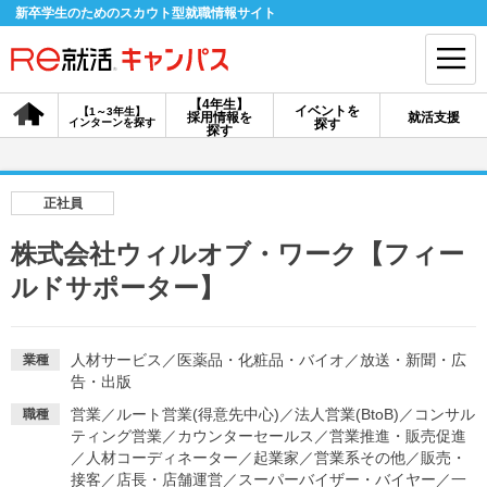
新卒学生のためのスカウト型就職情報サイト
【4年生】
イベントを
【1～3年生】
採用情報を
就活支援
インターンを探す
探す
会員登録
ログイン
探す
会員ID・パスワードを忘れた方はこちら
正社員
探す
株式会社ウィルオブ・ワーク【フィー
ルドサポーター】
【4年生】
【4年生】
【1～3年生】
採用情報を探す
説明会を探す
インターンを探す
人材サービス
／
医薬品・化粧品・バイオ
／
放送・新聞・広
業種
告・出版
イベントを探す
スカウト
お知らせ
営業
／
ルート営業(得意先中心)
／
法人営業(BtoB)
／
コンサル
職種
ティング営業
／
カウンターセールス
／
営業推進・販売促進
／
人材コーディネーター
／
起業家
／
営業系その他
／
販売・
就活ノウハウ・サポート
接客
／
店長・店舗運営
／
スーパーバイザー・バイヤー
／
一