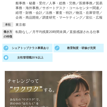
般事務・秘書・受付
／
人事・総務・労務
／
医療事務
／
貿易
事務・海外事務
／
サポートデスク・コールセンター関連
／
就活支援
就活コラム
経理・財務・会計
／
法務・審査・特許
／
物流・在庫管理
／
就活ノウハウが満載！
お役立ち記事・相談室など
企画・商品開発
／
調査研究・マーケティング
／
宣伝・広報
東京都
本社
適職診断
就活チャンネル
転勤なし
／
月平均残業20時間未満
／
直接感謝される仕事
働き方
あなたに合う仕事を診断！
動画で対策講座をチェック
の特徴
就活ニュースペーパー
よくある質問
シェアトップクラス事業あり
教育制度・研修が充実
就活時事ニュースを更新
不明点があればこちら
女性管理職20％以上