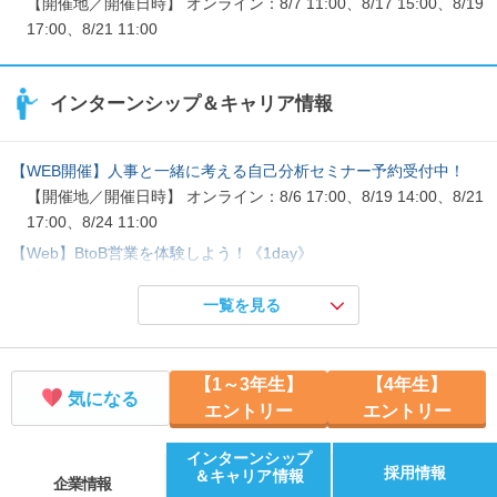
【開催地／開催日時】 オンライン：8/7 11:00、8/17 15:00、8/19
17:00、8/21 11:00
インターンシップ＆キャリア情報
【WEB開催】人事と一緒に考える自己分析セミナー予約受付中！
【開催地／開催日時】 オンライン：8/6 17:00、8/19 14:00、8/21
17:00、8/24 11:00
【Web】BtoB営業を体験しよう！《1day》
【開催地／開催日時】 オンライン：8/21 11:00、8/24 14:00、8/2
7 17:00
一覧を見る
【Web】領域特化型の人材サービスを体験しよう！～BtoC～
【開催地／開催日時】 オンライン：8/20 11:00、8/25 14:00、8/2
【1～3年生】
【4年生】
8 11:00
気になる
エントリー
エントリー
【WEB/選考直結】70分企業説明会～ウィルオブを知ろう！～
【開催地／開催日時】 オンライン：8/7 17:00、8/18 13:00、8/20
インターンシップ
17:00、8/24 11:00
採用情報
＆キャリア情報
企業情報