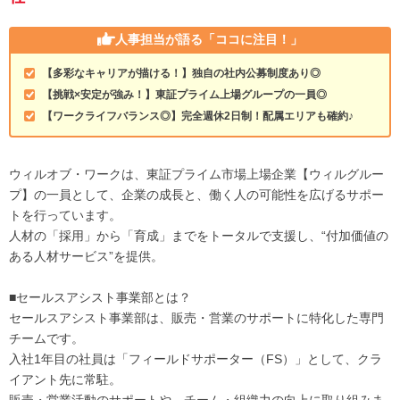
人事担当が語る
「ココに注目！」
【多彩なキャリアが描ける！】独自の社内公募制度あり◎
【挑戦×安定が強み！】東証プライム上場グループの一員◎
【ワークライフバランス◎】完全週休2日制！配属エリアも確約♪
ウィルオブ・ワークは、東証プライム市場上場企業【ウィルグルー
プ】の一員として、企業の成長と、働く人の可能性を広げるサポー
トを行っています。
人材の「採用」から「育成」までをトータルで支援し、“付加価値の
ある人材サービス”を提供。
■セールスアシスト事業部とは？
セールスアシスト事業部は、販売・営業のサポートに特化した専門
チームです。
入社1年目の社員は「フィールドサポーター（FS）」として、クラ
イアント先に常駐。