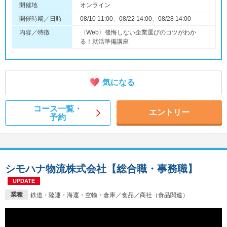
開催地
オンライン
開催時期／日時
08/10 11:00、08/22 14:00、08/28 14:00
内容／特徴
〈Web〉後悔しない企業選びのコツがわか
る！就活準備講座
気になる
コース一覧・
エントリー
予約
シモハナ物流株式会社【総合職・事務職】
UPDATE
業種
鉄道・陸運・海運・空輸・倉庫／食品／商社（食品関連）