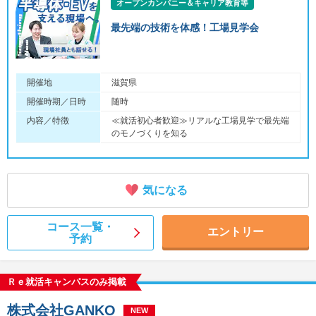
オープンカンパニー＆キャリア教育等
最先端の技術を体感！工場見学会
開催地
滋賀県
開催時期／日時
随時
内容／特徴
≪就活初心者歓迎≫リアルな工場見学で最先端
のモノづくりを知る
気になる
コース一覧・
エントリー
予約
Ｒｅ就活キャンパスのみ掲載
株式会社GANKO
NEW