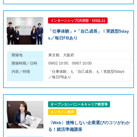
インターンシップ(汎用型・5日以上)
「仕事体験」×「自己成長」！実践型5day
s／毎日FBあり
開催地
東京都、大阪府
開催時期／日時
09/02 10:00、09/07 10:00
内容／特徴
「仕事体験」も「自己成長」も！実践型5days
／毎日FBあり
オープンカンパニー＆キャリア教育等
オンライン形式
〈Web〉後悔しない企業選びのコツがわか
る！就活準備講座