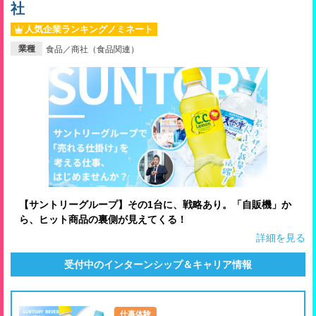
社
就活支援
就活コラム
人気企業ランキングノミネート
就活ノウハウが満載！
お役立ち記事・相談室など
業種
食品／商社（食品関連）
適職診断
就活チャンネル
あなたに合う仕事を診断！
動画で対策講座をチェック
就活ニュースペーパー
よくある質問
就活時事ニュースを更新
不明点があればこちら
【サントリーグループ】その1台に、戦略あり。「自販機」か
ら、ヒット商品の裏側が見えてくる！
詳細を見る
受付中のインターンシップ＆キャリア情報
仕事体験