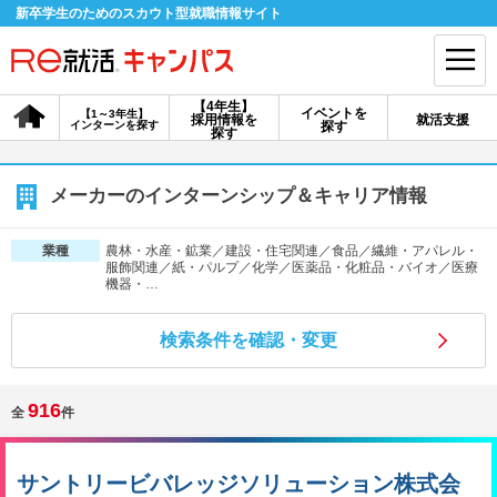
新卒学生のためのスカウト型就職情報サイト
【4年生】
イベントを
【1～3年生】
採用情報を
就活支援
インターンを探す
探す
会員登録
ログイン
探す
会員ID・パスワードを忘れた方はこちら
メーカーのインターンシップ＆キャリア情報
探す
農林・水産・鉱業／建設・住宅関連／食品／繊維・アパレル・
業種
服飾関連／紙・パルプ／化学／医薬品・化粧品・バイオ／医療
機器・…
【4年生】
【4年生】
【1～3年生】
採用情報を探す
説明会を探す
インターンを探す
検索条件を確認・変更
916
イベントを探す
スカウト
お知らせ
全
件
就活ノウハウ・サポート
サントリービバレッジソリューション株式会