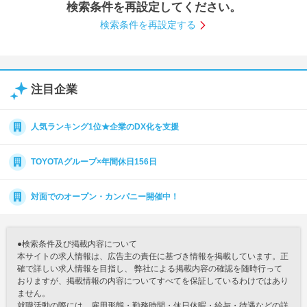
検索条件を再設定してください。
就活支援
就活コラム
検索条件を再設定する
就活ノウハウが満載！
お役立ち記事・相談室など
適職診断
就活チャンネル
注目企業
あなたに合う仕事を診断！
動画で対策講座をチェック
就活ニュースペーパー
よくある質問
人気ランキング1位★企業のDX化を支援
就活時事ニュースを更新
不明点があればこちら
TOYOTAグループ×年間休日156日
対面でのオープン・カンパニー開催中！
●検索条件及び掲載内容について
本サイトの求人情報は、広告主の責任に基づき情報を掲載しています。正
確で詳しい求人情報を目指し、 弊社による掲載内容の確認を随時行って
おりますが、掲載情報の内容についてすべてを保証しているわけではあり
ません。
就職活動の際には、雇用形態・勤務時間・休日休暇・給与・待遇などの詳