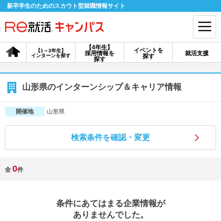
新卒学生のためのスカウト型就職情報サイト
【4年生】
イベントを
【1～3年生】
採用情報を
就活支援
インターンを探す
探す
会員登録
ログイン
探す
会員ID・パスワードを忘れた方はこちら
山形県のインターンシップ＆キャリア情報
探す
山形県
開催地
検索条件を確認・変更
【4年生】
【4年生】
【1～3年生】
採用情報を探す
説明会を探す
インターンを探す
0
全
件
イベントを探す
スカウト
お知らせ
条件にあてはまる企業情報が
就活ノウハウ・サポート
ありませんでした。