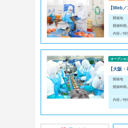
【Web
開催地
開催時期
内容／特
オープンカ
【大阪・
開催地
開催時期
内容／特