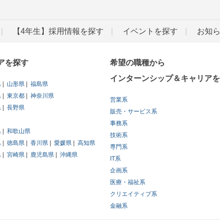
【4年生】採用情報を探す
イベントを探す
お知
アを探す
希望の職種から
インターンシップ＆キャリアを
県
山形県
福島県
県
東京都
神奈川県
営業系
県
長野県
販売・サービス系
事務系
県
和歌山県
技術系
県
徳島県
香川県
愛媛県
高知県
専門系
県
宮崎県
鹿児島県
沖縄県
IT系
企画系
医療・福祉系
クリエイティブ系
金融系