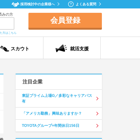
採用検討中の企業様へ
よくある質問
済みの方
会員登録
れた方はこちら
スカウト
就活支援
注目企業
東証プライム上場G／多彩なキャリアパス
有
「アメリカ勤務」興味ありますか？
TOYOTAグループ×年間休日156日
件