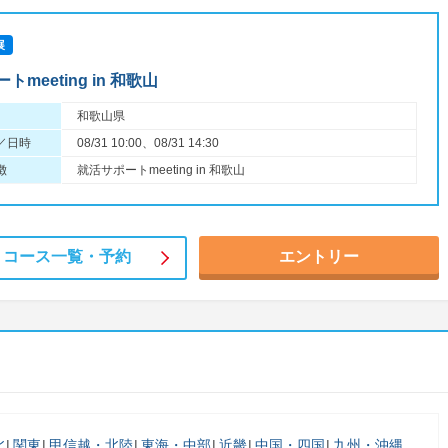
展
meeting in 和歌山
和歌山県
／日時
08/31 10:00、08/31 14:30
徴
就活サポートmeeting in 和歌山
コース一覧・
予約
エントリー
北
関東
甲信越・北陸
東海・中部
近畿
中国・四国
九州・沖縄