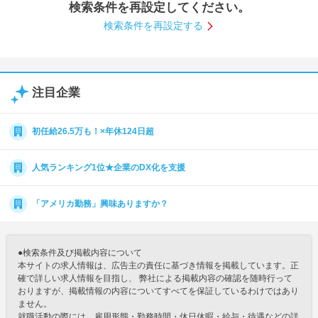
検索条件を再設定してください。
就活支援
就活コラム
検索条件を再設定する
就活ノウハウが満載！
お役立ち記事・相談室など
適職診断
就活チャンネル
注目企業
あなたに合う仕事を診断！
動画で対策講座をチェック
就活ニュースペーパー
よくある質問
初任給26.5万も！×年休124日超
就活時事ニュースを更新
不明点があればこちら
人気ランキング1位★企業のDX化を支援
「アメリカ勤務」興味ありますか？
●検索条件及び掲載内容について
本サイトの求人情報は、広告主の責任に基づき情報を掲載しています。正
確で詳しい求人情報を目指し、 弊社による掲載内容の確認を随時行って
おりますが、掲載情報の内容についてすべてを保証しているわけではあり
ません。
就職活動の際には、雇用形態・勤務時間・休日休暇・給与・待遇などの詳