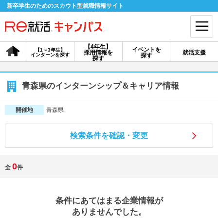
新卒学生のためのスカウト型就職情報サイト
【4年生】
イベントを
【1～3年生】
採用情報を
就活支援
インターンを探す
探す
会員登録
ログイン
探す
会員ID・パスワードを忘れた方はこちら
青森県のインターンシップ＆キャリア情報
探す
青森県
開催地
検索条件を確認・変更
【4年生】
【4年生】
【1～3年生】
採用情報を探す
説明会を探す
インターンを探す
0
全
件
イベントを探す
スカウト
お知らせ
条件にあてはまる企業情報が
就活ノウハウ・サポート
ありませんでした。