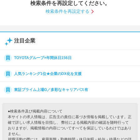
検索条件を再設定してください。
就活支援
就活コラム
検索条件を再設定する
就活ノウハウが満載！
お役立ち記事・相談室など
適職診断
就活チャンネル
注目企業
あなたに合う仕事を診断！
動画で対策講座をチェック
就活ニュースペーパー
よくある質問
TOYOTAグループ×年間休日156日
就活時事ニュースを更新
不明点があればこちら
人気ランキング1位★企業のDX化を支援
東証プライム上場G／多彩なキャリアパス有
●検索条件及び掲載内容について
本サイトの求人情報は、広告主の責任に基づき情報を掲載しています。正
確で詳しい求人情報を目指し、 弊社による掲載内容の確認を随時行って
おりますが、掲載情報の内容についてすべてを保証しているわけではあり
ません。
就職活動の際には、雇用形態・勤務時間・休日休暇・給与・待遇などの詳