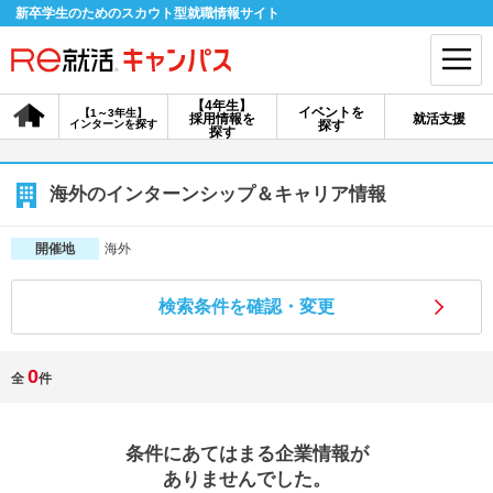
新卒学生のためのスカウト型就職情報サイト
【4年生】
イベントを
【1～3年生】
採用情報を
就活支援
インターンを探す
探す
会員登録
ログイン
探す
会員ID・パスワードを忘れた方はこちら
海外のインターンシップ＆キャリア情報
探す
海外
開催地
検索条件を確認・変更
【4年生】
【4年生】
【1～3年生】
採用情報を探す
説明会を探す
インターンを探す
0
全
件
イベントを探す
スカウト
お知らせ
条件にあてはまる企業情報が
就活ノウハウ・サポート
ありませんでした。