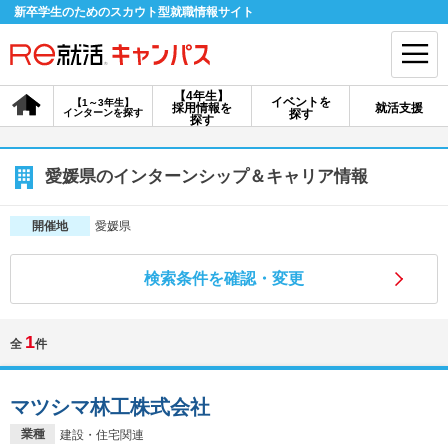
新卒学生のためのスカウト型就職情報サイト
【4年生】
イベントを
【1～3年生】
採用情報を
就活支援
インターンを探す
探す
会員登録
ログイン
探す
会員ID・パスワードを忘れた方はこちら
愛媛県のインターンシップ＆キャリア情報
探す
愛媛県
開催地
検索条件を確認・変更
【4年生】
【4年生】
【1～3年生】
採用情報を探す
説明会を探す
インターンを探す
1
全
件
イベントを探す
スカウト
お知らせ
マツシマ林工株式会社
就活ノウハウ・サポート
業種
建設・住宅関連