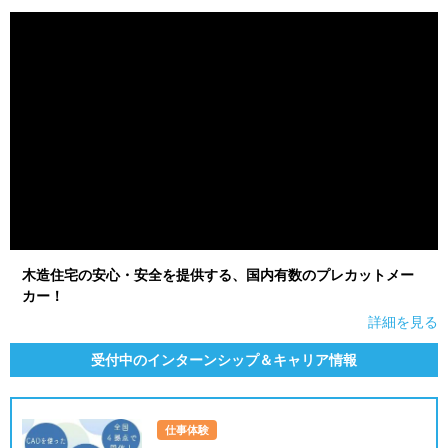
就活支援
就活コラム
就活ノウハウが満載！
お役立ち記事・相談室など
適職診断
就活チャンネル
あなたに合う仕事を診断！
動画で対策講座をチェック
就活ニュースペーパー
よくある質問
就活時事ニュースを更新
不明点があればこちら
木造住宅の安心・安全を提供する、国内有数のプレカットメー
カー！
詳細を見る
受付中のインターンシップ＆キャリア情報
仕事体験