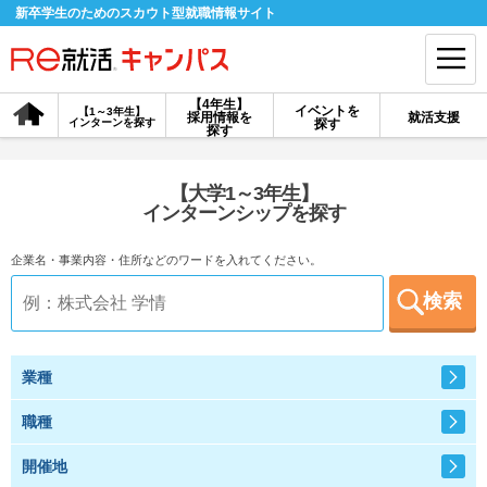
新卒学生のためのスカウト型就職情報サイト
【4年生】
イベントを
【1～3年生】
採用情報を
就活支援
インターンを探す
探す
会員登録
ログイン
探す
会員ID・パスワードを忘れた方はこちら
【大学1～3年生】
インターンシップを探す
探す
企業名・事業内容・住所などのワードを入れてください。
検索
【4年生】
【4年生】
【1～3年生】
採用情報を探す
説明会を探す
インターンを探す
業種
イベントを探す
スカウト
お知らせ
職種
開催地
就活ノウハウ・サポート