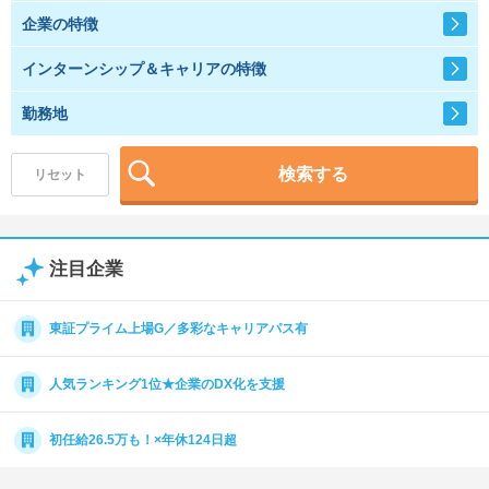
企業の特徴
就活支援
就活コラム
インターンシップ＆キャリアの特徴
就活ノウハウが満載！
お役立ち記事・相談室など
勤務地
適職診断
就活チャンネル
あなたに合う仕事を診断！
動画で対策講座をチェック
検索する
リセット
就活ニュースペーパー
よくある質問
就活時事ニュースを更新
不明点があればこちら
注目企業
東証プライム上場G／多彩なキャリアパス有
人気ランキング1位★企業のDX化を支援
初任給26.5万も！×年休124日超