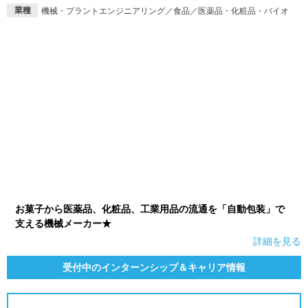
業種
機械・プラントエンジニアリング／食品／医薬品・化粧品・バイオ
就活支援
就活コラム
就活ノウハウが満載！
お役立ち記事・相談室など
適職診断
就活チャンネル
あなたに合う仕事を診断！
動画で対策講座をチェック
就活ニュースペーパー
よくある質問
就活時事ニュースを更新
不明点があればこちら
お菓子から医薬品、化粧品、工業用品の流通を「自動包装」で
支える機械メーカー★
詳細を見る
受付中のインターンシップ＆キャリア情報