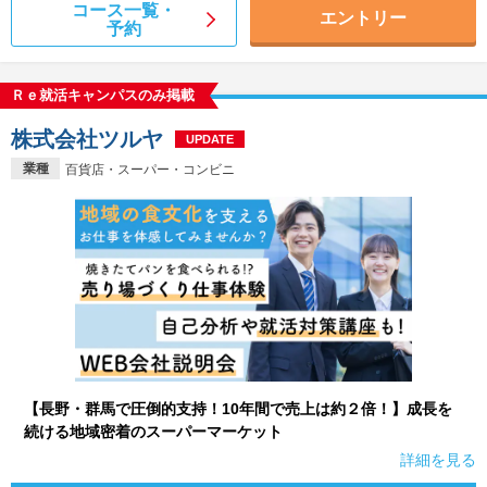
コース一覧・
エントリー
予約
Ｒｅ就活キャンパスのみ掲載
株式会社ツルヤ
UPDATE
業種
百貨店・スーパー・コンビニ
【長野・群馬で圧倒的支持！10年間で売上は約２倍！】成長を
続ける地域密着のスーパーマーケット
詳細を見る