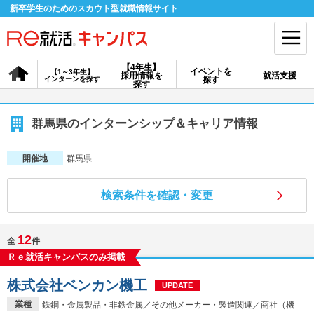
新卒学生のためのスカウト型就職情報サイト
【4年生】
イベントを
【1～3年生】
採用情報を
就活支援
インターンを探す
探す
会員登録
ログイン
探す
会員ID・パスワードを忘れた方はこちら
群馬県のインターンシップ＆キャリア情報
探す
群馬県
開催地
検索条件を確認・変更
【4年生】
【4年生】
【1～3年生】
採用情報を探す
説明会を探す
インターンを探す
12
全
件
Ｒｅ就活キャンパスのみ掲載
イベントを探す
スカウト
お知らせ
株式会社ベンカン機工
UPDATE
就活ノウハウ・サポート
業種
鉄鋼・金属製品・非鉄金属／その他メーカー・製造関連／商社（機