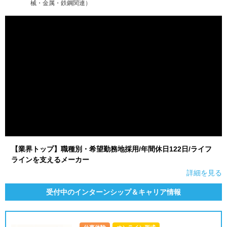
械・金属・鉄鋼関連）
就活支援
就活コラム
就活ノウハウが満載！
お役立ち記事・相談室など
適職診断
就活チャンネル
あなたに合う仕事を診断！
動画で対策講座をチェック
就活ニュースペーパー
よくある質問
就活時事ニュースを更新
不明点があればこちら
【業界トップ】職種別・希望勤務地採用/年間休日122日/ライフ
ラインを支えるメーカー
詳細を見る
受付中のインターンシップ＆キャリア情報