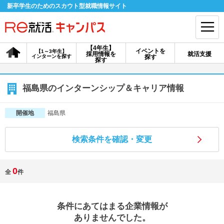
新卒学生のためのスカウト型就職情報サイト
【4年生】
イベントを
【1～3年生】
採用情報を
就活支援
インターンを探す
探す
会員登録
ログイン
探す
会員ID・パスワードを忘れた方はこちら
福島県のインターンシップ＆キャリア情報
探す
福島県
開催地
検索条件を確認・変更
【4年生】
【4年生】
【1～3年生】
採用情報を探す
説明会を探す
インターンを探す
0
全
件
イベントを探す
スカウト
お知らせ
条件にあてはまる企業情報が
就活ノウハウ・サポート
ありませんでした。