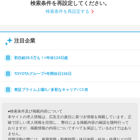
検索条件を再設定してください。
就活支援
就活コラム
検索条件を再設定する
就活ノウハウが満載！
お役立ち記事・相談室など
適職診断
就活チャンネル
注目企業
あなたに合う仕事を診断！
動画で対策講座をチェック
就活ニュースペーパー
よくある質問
初任給26.5万も！×年休124日超
就活時事ニュースを更新
不明点があればこちら
TOYOTAグループ×年間休日156日
東証プライム上場G／多彩なキャリアパス有
●検索条件及び掲載内容について
本サイトの求人情報は、広告主の責任に基づき情報を掲載しています。正
確で詳しい求人情報を目指し、 弊社による掲載内容の確認を随時行って
おりますが、掲載情報の内容についてすべてを保証しているわけではあり
ません。
就職活動の際には、雇用形態・勤務時間・休日休暇・給与・待遇などの詳