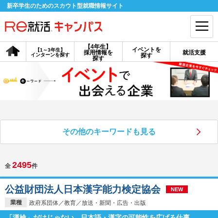
新卒学生のためのスカウト型就職情報サイト
【4年生】
イベントを
【1～3年生】
採用情報を
就活支援
インターンを探す
探す
会員登録
ログイン
探す
会員ID・パスワードを忘れた方はこちら
探す
その他のキーワードも見る
【4年生】
【4年生】
【1～3年生】
採用情報を探す
説明会を探す
インターンを探す
2495
全
件
イベントを探す
スカウト
お知らせ
公益財団法人日本漢字能力検定協会
NEW
業種
政府系団体／教育／放送・新聞・広告・出版
就活ノウハウ・サポート
「漢検」だけじゃない。日本語・漢字の可能性を広げる仕事。