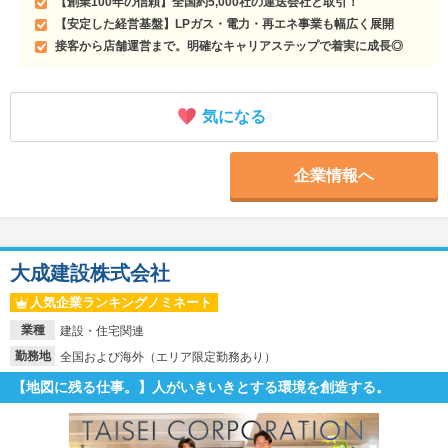
【創業100年の信頼】全国約5,000社の運送会社と取引！
【安定した経営基盤】LPガス・電力・再エネ事業も幅広く展開
接客から店舗運営まで。明確なキャリアステップで着実に成長◎
気になる
企業情報へ
大成建設株式会社
人気企業ランキングノミネート
業種
建設・住宅関連
勤務地
全国および海外（エリア限定勤務あり）
【地図に残る仕事。】人がいきいきとする環境を創造する。