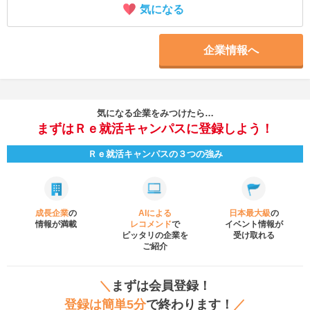
気になる
企業情報へ
気になる企業をみつけたら…
まずはＲｅ就活キャンパスに登録しよう！
Ｒｅ就活キャンパスの３つの強み
成長企業
の
AIによる
日本最大級
の
情報が満載
レコメンド
で
イベント
情報が
ピッタリの企業を
受け取れる
ご紹介
＼
まずは会員登録！
登録は簡単5分
で終わります！
／