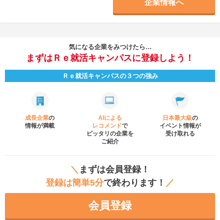
企業情報へ
気になる企業をみつけたら…
まずはＲｅ就活キャンパスに登録しよう！
Ｒｅ就活キャンパスの３つの強み
成長企業
の
AIによる
日本最大級
の
情報が満載
レコメンド
で
イベント
情報が
ピッタリの企業を
受け取れる
ご紹介
＼
まずは会員登録！
登録は簡単5分
で終わります！
／
会員登録