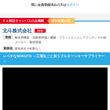
既に会員登録済みの方は
ログイン
Ｒｅ就活キャンパスのみ掲載
優良厳選企業
北斗株式会社
NEW
業種
輸送用機器・自動車関連／機械・プラントエンジニアリング／その他
メーカー・製造関連
勤務地
愛知本社※転勤なし
レベチなHOKUTO ～工場丸ごと担うフルターンキーサプライヤー
～