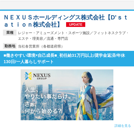
ＮＥＸＵＳホールディングス株式会社【D’ｓｔ
ａｔｉｏｎ株式会社】
UPDATE
業種
レジャー・アミューズメント・スポーツ施設／フィットネスクラブ・
エステ・理美容／流通・専門店
勤務地
当社各営業所（各都道府県）
■働きやすい環境×自己成長■_初任給31万円以上/奨学金返済/年休
130日/一人暮らしサポート
詳細を見る