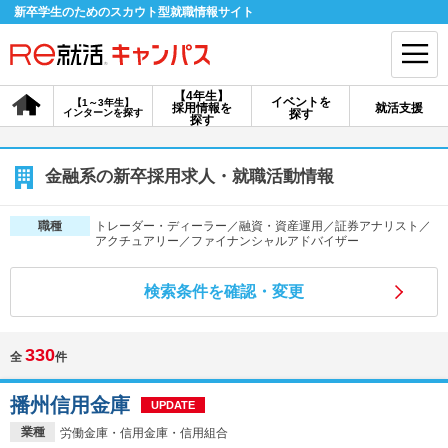
新卒学生のためのスカウト型就職情報サイト
【4年生】
イベントを
【1～3年生】
採用情報を
就活支援
インターンを探す
探す
会員登録
ログイン
探す
会員ID・パスワードを忘れた方はこちら
金融系の新卒採用求人・就職活動情報
探す
トレーダー・ディーラー／融資・資産運用／証券アナリスト／
職種
アクチュアリー／ファイナンシャルアドバイザー
【4年生】
【4年生】
【1～3年生】
検索条件を確認・変更
採用情報を探す
説明会を探す
インターンを探す
330
全
件
イベントを探す
スカウト
お知らせ
播州信用金庫
UPDATE
就活ノウハウ・サポート
業種
労働金庫・信用金庫・信用組合