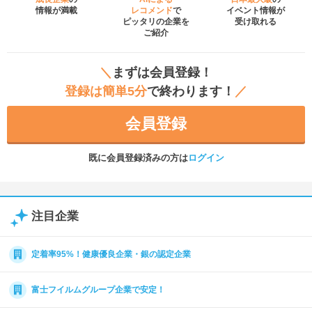
情報が満載
レコメンド
で
イベント
情報が
ピッタリの企業を
受け取れる
ご紹介
＼
まずは会員登録！
登録は簡単5分
で終わります！
／
会員登録
既に会員登録済みの方は
ログイン
注目企業
定着率95%！健康優良企業・銀の認定企業
富士フイルムグループ企業で安定！