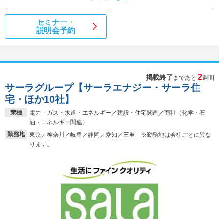
セミナー・
説明会予約
2
掲載終了
まであと
週間
サーラグループ【サーラエナジー・サーラ住
宅・ほか10社】
業種
電力・ガス・水道・エネルギー／建設・住宅関連／商社（化学・石
油・エネルギー関連）
勤務地
東京／神奈川／岐阜／静岡／愛知／三重 ※勤務地は会社ごとに異な
ります。