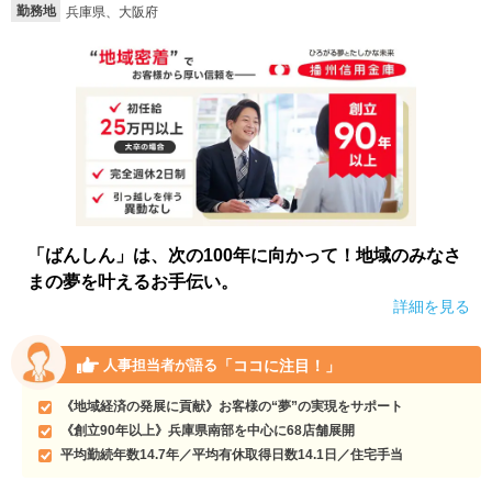
勤務地
兵庫県、大阪府
就活支援
就活コラム
就活ノウハウが満載！
お役立ち記事・相談室など
適職診断
就活チャンネル
あなたに合う仕事を診断！
動画で対策講座をチェック
就活ニュースペーパー
よくある質問
就活時事ニュースを更新
不明点があればこちら
「ばんしん」は、次の100年に向かって！地域のみなさ
まの夢を叶えるお手伝い。
詳細を見る
「ココに注目！」
人事担当者が語る
《地域経済の発展に貢献》お客様の“夢”の実現をサポート
《創立90年以上》兵庫県南部を中心に68店舗展開
平均勤続年数14.7年／平均有休取得日数14.1日／住宅手当