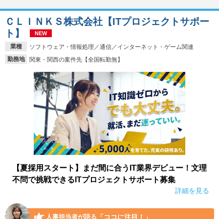
ＣＬＩＮＫＳ株式会社【ITプロジェクトサポー
ト】
NEW
業種
ソフトウェア・情報処理／通信／インターネット・ゲーム関連
勤務地
関東・関西の案件先【全国転勤無】
【夏採用スタート】まだ間に合うIT業界デビュー！文理
不問で挑戦できるITプロジェクトサポート募集
詳細を見る
「ココに注目！」
人事担当者が語る