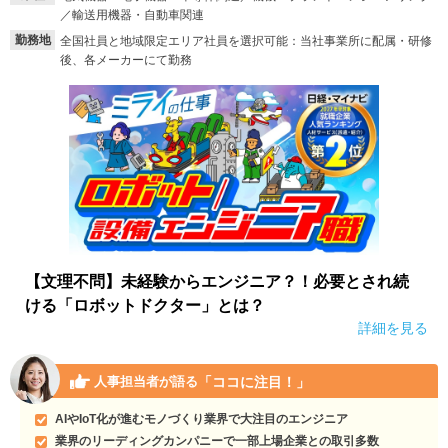
／輸送用機器・自動車関連
就活支援
就活コラム
勤務地
全国社員と地域限定エリア社員を選択可能：当社事業所に配属・研修
後、各メーカーにて勤務
就活ノウハウが満載！
お役立ち記事・相談室など
適職診断
就活チャンネル
あなたに合う仕事を診断！
動画で対策講座をチェック
就活ニュースペーパー
よくある質問
就活時事ニュースを更新
不明点があればこちら
【文理不問】未経験からエンジニア？！必要とされ続
ける「ロボットドクター」とは？
詳細を見る
「ココに注目！」
人事担当者が語る
AIやIoT化が進むモノづくり業界で大注目のエンジニア
業界のリーディングカンパニーで一部上場企業との取引多数