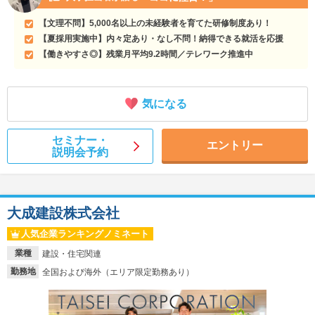
【文理不問】5,000名以上の未経験者を育てた研修制度あり！
【夏採用実施中】内々定あり・なし不問！納得できる就活を応援
【働きやすさ◎】残業月平均9.2時間／テレワーク推進中
気になる
セミナー・
エントリー
説明会予約
大成建設株式会社
人気企業ランキングノミネート
業種
建設・住宅関連
勤務地
全国および海外（エリア限定勤務あり）