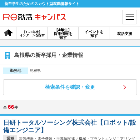
新卒学生のためのスカウト型就職情報サイト
【4年生】
イベントを
【1～3年生】
採用情報を
就活支援
インターンを探す
探す
会員登録
ログイン
探す
会員ID・パスワードを忘れた方はこちら
島根県の新卒採用・企業情報
探す
島根県
勤務地
検索条件を確認・変更
【4年生】
【4年生】
【1～3年生】
採用情報を探す
説明会を探す
インターンを探す
66
全
件
イベントを探す
スカウト
お知らせ
日研トータルソーシング株式会社【ロボット/設
備エンジニア】
就活ノウハウ・サポート
業種
電気機器・電子機器・半導体関連／機械・プラントエンジニアリング