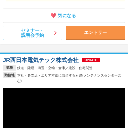
気になる
セミナー・
エントリー
説明会予約
JR西日本電気テック株式会社
UPDATE
業種
鉄道・陸運・海運・空輸・倉庫／建設・住宅関連
勤務地
本社・各支店・エリア本部に該当する府県(メンテナンスセンター含
む)