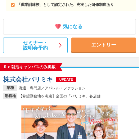
「職業訓練校」として認定された、充実した研修制度あり
気になる
セミナー・
エントリー
説明会予約
Ｒｅ就活キャンパスのみ掲載
株式会社パリミキ
UPDATE
業種
流通・専門店／アパレル・ファッション
勤務地
【希望勤務地を考慮】全国の「パリミキ」各店舗