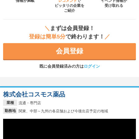
情報が満載
レコメンド
で
イベント
情報が
ピッタリの企業を
受け取れる
ご紹介
＼
まずは会員登録！
登録は簡単5分
で終わります！
／
会員登録
既に会員登録済みの方は
ログイン
株式会社コスモス薬品
業種
流通・専門店
勤務地
関東、中部～九州の各店舗および今後出店予定の地域