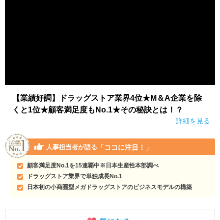
【業績好調】ドラッグストア業界4位★M＆A企業を除
くと1位★顧客満足度もNo.1★その秘訣とは！？
詳細を見る
「ココに注目！」
人事担当者が語る
顧客満足度No.1を15連覇中※日本生産性本部調べ
ドラッグストア業界で単独成長No.1
日本初の小商圏型メガドラッグストアのビジネスモデルの構築