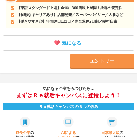
【東証スタンダード上場】全国に300店以上展開！抜群の安定性
【多彩なキャリアあり】店舗開発／スーパーバイザー／人事など
【働きやすさ◎】年間休日121日／完全週休2日制／髪型自由
気になる
エントリー
気になる企業をみつけたら…
まずはＲｅ就活キャンパスに登録しよう！
Ｒｅ就活キャンパスの３つの強み
成長企業
の
AIによる
日本最大級
の