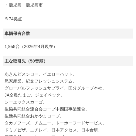
・鹿児島 鹿児島市
※74拠点
車輌保有台数
1,958台（2026年4月現在）
主な取引先（50音順）
あきんどスシロー、イエローハット、
尾家産業、紀文フレッシュシステム、
グローバルフレッシュサプライ、国分グループ本社、
JA全農たまご、ジェイペック、
シーエックスカーゴ、
生協共同組合連合会コープ中四国事業連合、
生活共同組合おかやまコープ、
タカノフーズ、チムニー、トーホーフードサービス、
ドミノピザ、ニチレイ、日本アクセス、日本食研、