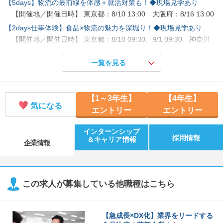
【5days】物流の最前線を体感＋就活対策も！◆現場見学あり
【開催地／開催日時】 東京都：8/10 13:00 大阪府：8/16 13:00
【2days仕事体験】食品×物流の魅力を深堀り！◆現場見学あり
【開催地／開催日時】 東京都：8/10 09:30、9/1 09:30 神奈川
県：8/25 09:30 愛知県：8/27 09:30 大阪府：8/16 09:30、8/25
09:30、9/3 09:30
一覧を見る
【1時間／WEB】食品物流をゼロから学ぼう◆満足度90％！
【開催地／開催日時】 日程調整中
【1～3年生】
【4年生】
気になる
エントリー
エントリー
インターンシップ
採用情報
＆キャリア情報
企業情報
この求人が募集している他職種はこちら
【急成長×DX化】業界をリードする