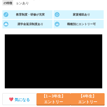
ョンあり
の特徴
就活支援
就活コラム
教育制度・研修が充実
家賃補助あり
就活ノウハウが満載！
お役立ち記事・相談室など
奨学金返済制度あり
職種別にエントリー可
適職診断
就活チャンネル
あなたに合う仕事を診断！
動画で対策講座をチェック
就活ニュースペーパー
よくある質問
就活時事ニュースを更新
不明点があればこちら
【1～3年生】
【4年生】
気になる
エントリー
エントリー