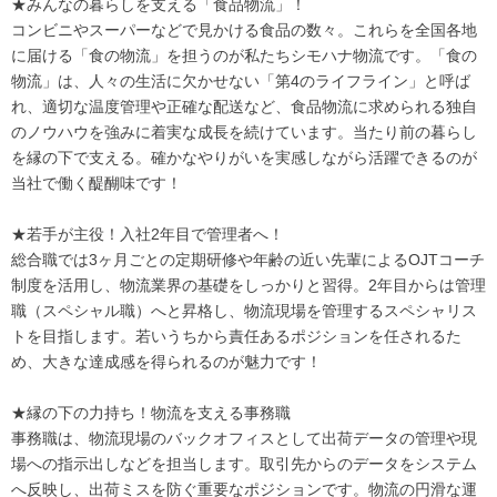
★みんなの暮らしを支える「食品物流」！
コンビニやスーパーなどで見かける食品の数々。これらを全国各地
に届ける「食の物流」を担うのが私たちシモハナ物流です。「食の
物流」は、人々の生活に欠かせない「第4のライフライン」と呼ば
れ、適切な温度管理や正確な配送など、食品物流に求められる独自
のノウハウを強みに着実な成長を続けています。当たり前の暮らし
を縁の下で支える。確かなやりがいを実感しながら活躍できるのが
当社で働く醍醐味です！
★若手が主役！入社2年目で管理者へ！
総合職では3ヶ月ごとの定期研修や年齢の近い先輩によるOJTコーチ
制度を活用し、物流業界の基礎をしっかりと習得。2年目からは管理
職（スペシャル職）へと昇格し、物流現場を管理するスペシャリス
トを目指します。若いうちから責任あるポジションを任されるた
め、大きな達成感を得られるのが魅力です！
★縁の下の力持ち！物流を支える事務職
事務職は、物流現場のバックオフィスとして出荷データの管理や現
場への指示出しなどを担当します。取引先からのデータをシステム
へ反映し、出荷ミスを防ぐ重要なポジションです。物流の円滑な運