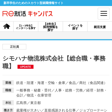
新卒学生のためのスカウト型就職情報サイト
【4年生】
イベントを
【1～3年生】
採用情報を
就活支援
インターンを探す
探す
会員登録
ログイン
探す
会員ID・パスワードを忘れた方はこちら
正社員
探す
シモハナ物流株式会社【総合職・事務
職】
UPDATE
【4年生】
【4年生】
【1～3年生】
採用情報を探す
説明会を探す
インターンを探す
鉄道・陸運・海運・空輸・倉庫
／
食品
／
商社（食品関連）
業種
一般事務・秘書・受付
／
人事・総務・労務
／
経理・財務・
職種
イベントを探す
スカウト
お知らせ
会計
／
物流・在庫管理
広島県／東京都
本社
就活ノウハウ・サポート
裁量権が大きい
／
直接感謝される仕事
／
ジョブローテーシ
働き方