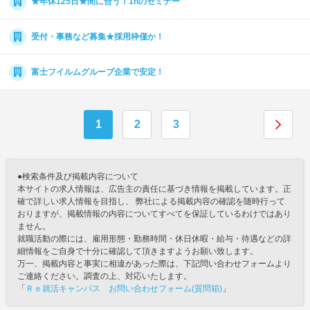
★年休125日★間に合う！1hのセミナー
受付・事務など募集★採用枠僅か！
富士フイルムグループ企業で安定！
1
2
3
●検索条件及び掲載内容について
本サイトの求人情報は、広告主の責任に基づき情報を掲載しています。正
確で詳しい求人情報を目指し、 弊社による掲載内容の確認を随時行って
おりますが、掲載情報の内容についてすべてを保証しているわけではあり
ません。
就職活動の際には、雇用形態・勤務時間・休日休暇・給与・待遇などの詳
細情報をご自身で十分に確認して頂きますようお願い致します。
万一、掲載内容と事実に相違があった際は、下記問い合わせフォームより
ご連絡ください。調査の上、対応いたします。
「
Ｒｅ就活キャンパス お問い合わせフォーム(質問箱)
」