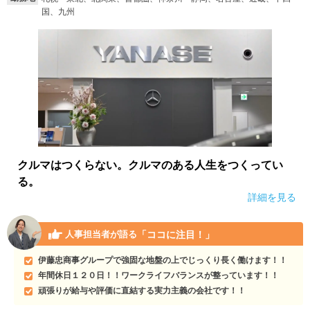
国、九州
就活支援
就活コラム
就活ノウハウが満載！
お役立ち記事・相談室など
適職診断
就活チャンネル
あなたに合う仕事を診断！
動画で対策講座をチェック
就活ニュースペーパー
よくある質問
就活時事ニュースを更新
不明点があればこちら
クルマはつくらない。クルマのある人生をつくってい
る。
詳細を見る
「ココに注目！」
人事担当者が語る
伊藤忠商事グループで強固な地盤の上でじっくり長く働けます！！
年間休日１２０日！！ワークライフバランスが整っています！！
頑張りが給与や評価に直結する実力主義の会社です！！