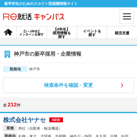
新卒学生のためのスカウト型就職情報サイト
【4年生】
イベントを
【1～3年生】
採用情報を
就活支援
インターンを探す
探す
会員登録
ログイン
探す
会員ID・パスワードを忘れた方はこちら
神戸市の新卒採用・企業情報
探す
神戸市
勤務地
検索条件を確認・変更
【4年生】
【4年生】
【1～3年生】
採用情報を探す
説明会を探す
インターンを探す
212
全
件
イベントを探す
スカウト
お知らせ
株式会社ヤナセ
NEW
業種
商社（自動車・輸送機器）
就活ノウハウ・サポート
勤務地
札幌・東北、北関東、首都圏、神奈川・静岡、名古屋、近畿、中四