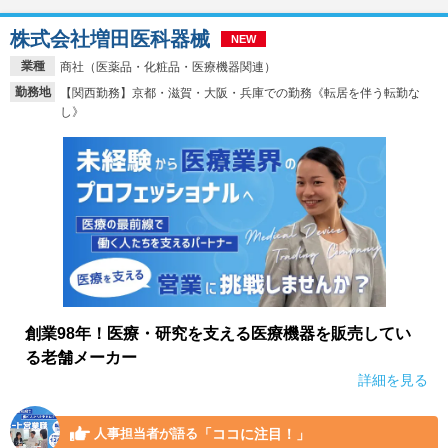
株式会社増田医科器械
NEW
業種
商社（医薬品・化粧品・医療機器関連）
勤務地
【関西勤務】京都・滋賀・大阪・兵庫での勤務《転居を伴う転勤な
し》
創業98年！医療・研究を支える医療機器を販売してい
る老舗メーカー
詳細を見る
「ココに注目！」
人事担当者が語る