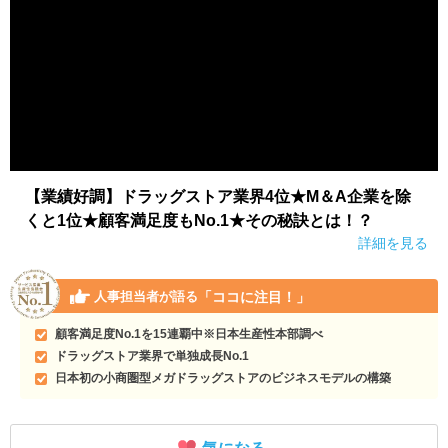
【業績好調】ドラッグストア業界4位★M＆A企業を除
くと1位★顧客満足度もNo.1★その秘訣とは！？
詳細を見る
「ココに注目！」
人事担当者が語る
顧客満足度No.1を15連覇中※日本生産性本部調べ
ドラッグストア業界で単独成長No.1
日本初の小商圏型メガドラッグストアのビジネスモデルの構築