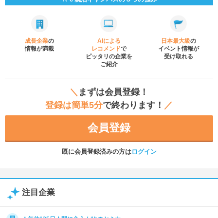
成長企業
の
AIによる
日本最大級
の
情報が満載
レコメンド
で
イベント
情報が
ピッタリの企業を
受け取れる
ご紹介
＼
まずは会員登録！
登録は簡単5分
で終わります！
／
会員登録
既に会員登録済みの方は
ログイン
注目企業