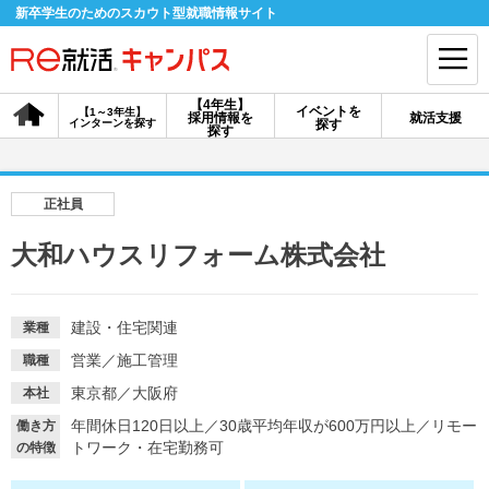
新卒学生のためのスカウト型就職情報サイト
【4年生】
イベントを
【1～3年生】
採用情報を
就活支援
インターンを探す
探す
会員登録
ログイン
探す
会員ID・パスワードを忘れた方はこちら
正社員
探す
大和ハウスリフォーム株式会社
【4年生】
【4年生】
【1～3年生】
採用情報を探す
説明会を探す
インターンを探す
建設・住宅関連
業種
営業
／
施工管理
職種
東京都／大阪府
本社
イベントを探す
スカウト
お知らせ
年間休日120日以上
／
30歳平均年収が600万円以上
／
リモー
働き方
トワーク・在宅勤務可
の特徴
就活ノウハウ・サポート