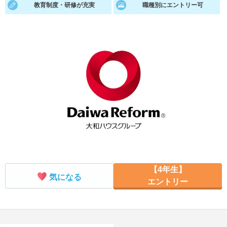
教育制度・研修が充実
職種別にエントリー可
就活支援
就活コラム
就活ノウハウが満載！
お役立ち記事・相談室など
適職診断
就活チャンネル
あなたに合う仕事を診断！
動画で対策講座をチェック
就活ニュースペーパー
よくある質問
就活時事ニュースを更新
不明点があればこちら
【4年生】
気になる
エントリー