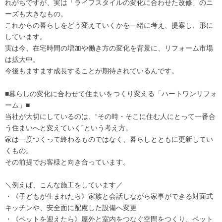
れがちですが、実は「ライフスタイルの変化に合わせた改修」のニ
ーズも大きなもの。
これからの暮らしをどう変えていくかを一緒に考え、提案し、形に
しています。
実は今、在宅時間の増加や働き方の変化を背景に、リフォーム市場
は拡大中。
今後もますます成長することが期待されているんです。
■暮らしの変化に合わせて住まいをつくり変える「ハートワンリフォ
ーム」■
当社が大切にしているのは、“その時・そこに住む人にとって一番合
う住まいへと変えていく”という考え方。
家は一度つくって終わるものではなく、暮らしとともに更新してい
くもの。
その前提でお客様と向き合っています。
＼例えば、こんな施工をしています／
・《子どもが生まれたら》家族と会話しながら家事ができる対面式
キッチンや、安全面に配慮した設備へ変更
・《ペットを迎えたら》屋外と室内をつなぐ空間をつくり、ペット