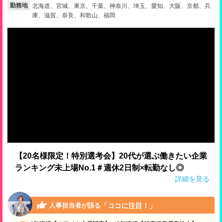
勤務地
北海道、宮城、東京、千葉、神奈川、埼玉、愛知、大阪、京都、兵
庫、滋賀、奈良、和歌山、福岡
就活支援
就活コラム
就活ノウハウが満載！
お役立ち記事・相談室など
適職診断
就活チャンネル
あなたに合う仕事を診断！
動画で対策講座をチェック
就活ニュースペーパー
よくある質問
就活時事ニュースを更新
不明点があればこちら
【20名様限定！特別選考会】20代が選ぶ働きたい企業
ランキング未上場No.1＃週休2日制×転勤なし◎
詳細を見る
「ココに注目！」
人事担当者が語る