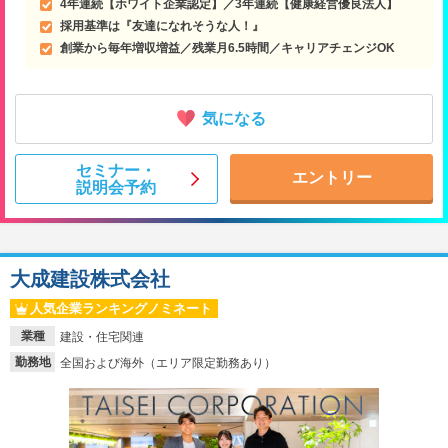
4年連続【ホワイト企業認定】／3年連続【健康経営優良法人】
採用基準は『友達になれそうな人！』
創業から毎年増収増益／残業月6.5時間／キャリアチェンジOK
気になる
セミナー・
エントリー
説明会予約
大成建設株式会社
人気企業ランキングノミネート
業種
建設・住宅関連
勤務地
全国および海外（エリア限定勤務あり）