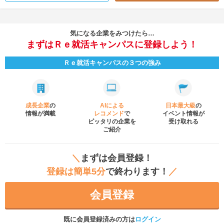
気になる企業をみつけたら…
まずはＲｅ就活キャンパスに登録しよう！
Ｒｅ就活キャンパスの３つの強み
成長企業
の
AIによる
日本最大級
の
情報が満載
レコメンド
で
イベント
情報が
ピッタリの企業を
受け取れる
ご紹介
＼
まずは会員登録！
登録は簡単5分
で終わります！
／
会員登録
既に会員登録済みの方は
ログイン