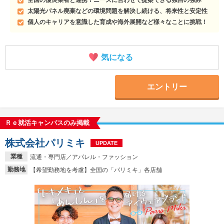
全国の優良業者と連携！ニーズに合わせて提案できる独自の強み
太陽光パネル廃棄などの環境問題を解決し続ける、将来性と安定性
個人のキャリアを意識した育成や海外展開など様々なことに挑戦！
気になる
エントリー
Ｒｅ就活キャンパスのみ掲載
株式会社パリミキ
UPDATE
業種
流通・専門店／アパレル・ファッション
勤務地
【希望勤務地を考慮】全国の「パリミキ」各店舗