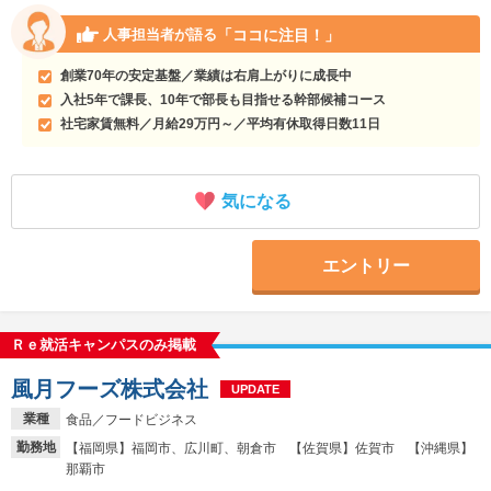
「ココに注目！」
人事担当者が語る
創業70年の安定基盤／業績は右肩上がりに成長中
入社5年で課長、10年で部長も目指せる幹部候補コース
社宅家賃無料／月給29万円～／平均有休取得日数11日
気になる
エントリー
Ｒｅ就活キャンパスのみ掲載
風月フーズ株式会社
UPDATE
業種
食品／フードビジネス
勤務地
【福岡県】福岡市、広川町、朝倉市 【佐賀県】佐賀市 【沖縄県】
那覇市