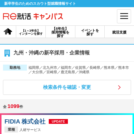
新卒学生のためのスカウト型就職情報サイト
【4年生】
イベントを
【1～3年生】
採用情報を
就活支援
インターンを探す
探す
会員登録
ログイン
探す
会員ID・パスワードを忘れた方はこちら
九州・沖縄の新卒採用・企業情報
探す
福岡県／北九州市／福岡市／佐賀県／長崎県／熊本県／熊本市
勤務地
／大分県／宮崎県／鹿児島県／沖縄県
【4年生】
【4年生】
【1～3年生】
検索条件を確認・変更
採用情報を探す
説明会を探す
インターンを探す
1099
全
件
イベントを探す
スカウト
お知らせ
FIDIA 株式会社
UPDATE
就活ノウハウ・サポート
業種
人材サービス