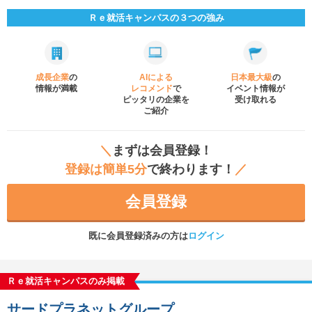
Ｒｅ就活キャンパスの３つの強み
成長企業
の
AIによる
日本最大級
の
情報が満載
レコメンド
で
イベント
情報が
ピッタリの企業を
受け取れる
ご紹介
＼
まずは会員登録！
登録は簡単5分
で終わります！
／
会員登録
既に会員登録済みの方は
ログイン
Ｒｅ就活キャンパスのみ掲載
サードプラネットグループ