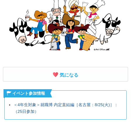
就活支援
就活コラム
就活ノウハウが満載！
お役立ち記事・相談室など
適職診断
就活チャンネル
あなたに合う仕事を診断！
動画で対策講座をチェック
就活ニュースペーパー
よくある質問
就活時事ニュースを更新
不明点があればこちら
気になる
イベント参加情報
＜4年生対象＞就職博 内定直結編［名古屋：8/25(火)］：
（25日参加）