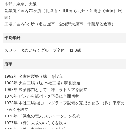
本部／東京、大阪
営業所／国内70ヶ所（北海道・旭川から九州・沖縄まで全国に展
開）
工場／国内3ヶ所（名古屋市、愛知県大府市、千葉県佐倉市）
平均年齢
スジャータめいらくグループ全体 41.3歳
沿革
1952年 名古屋製酪（株）を設立
1965年 天白工場（現 本社工場）稼働開始
1968年 製菓部門として（株）ラトリアを設立
1970年 ビンから紙パック容器に全面切替
1975年 本社工場内にロングライフ設備を完成させる （株）東京め
いらくを設立
1976年 「褐色の恋人 スジャータ」を発売
1977年 （株）大阪めいらくを設立