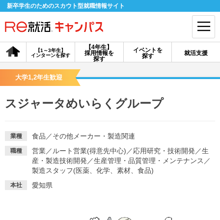
新卒学生のためのスカウト型就職情報サイト
【4年生】
イベントを
【1～3年生】
採用情報を
就活支援
インターンを探す
探す
会員登録
ログイン
探す
大学1,2年生歓迎
会員ID・パスワードを忘れた方はこちら
スジャータめいらくグループ
探す
食品
／
その他メーカー・製造関連
業種
【4年生】
【4年生】
【1～3年生】
採用情報を探す
説明会を探す
インターンを探す
営業
／
ルート営業(得意先中心)
／
応用研究・技術開発
／
生
職種
産・製造技術開発
／
生産管理・品質管理・メンテナンス
／
製造スタッフ(医薬、化学、素材、食品)
イベントを探す
スカウト
お知らせ
愛知県
本社
就活ノウハウ・サポート