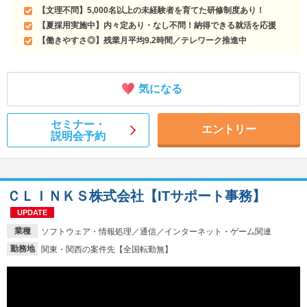
【文理不問】5,000名以上の未経験者を育てた研修制度あり！
【夏採用実施中】内々定あり・なし不問！納得できる就活を応援
【働きやすさ◎】残業月平均9.2時間／テレワーク推進中
気になる
セミナー・
エントリー
説明会予約
ＣＬＩＮＫＳ株式会社【ITサポート事務】
UPDATE
業種
ソフトウェア・情報処理／通信／インターネット・ゲーム関連
勤務地
関東・関西の案件先【全国転勤無】