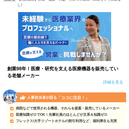
し》
就活支援
就活コラム
就活ノウハウが満載！
お役立ち記事・相談室など
適職診断
就活チャンネル
あなたに合う仕事を診断！
動画で対策講座をチェック
就活ニュースペーパー
よくある質問
就活時事ニュースを更新
不明点があればこちら
創業98年！医療・研究を支える医療機器を販売してい
る老舗メーカー
詳細を見る
「ココに注目！」
人事担当者が語る
病院などで使用される機器、それらを提案・販売しているメーカー
医療知識ゼロでOK！先輩社員のほとんどが文系＆知識ゼロ
フレックス/大手リゾートホテルの割引利用など、福利厚生も充実