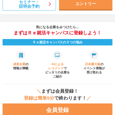
セミナー・
エントリー
説明会予約
気になる企業をみつけたら…
まずはＲｅ就活キャンパスに登録しよう！
Ｒｅ就活キャンパスの３つの強み
成長企業
の
AIによる
日本最大級
の
情報が満載
レコメンド
で
イベント
情報が
ピッタリの企業を
受け取れる
ご紹介
＼
まずは会員登録！
登録は簡単5分
で終わります！
／
会員登録