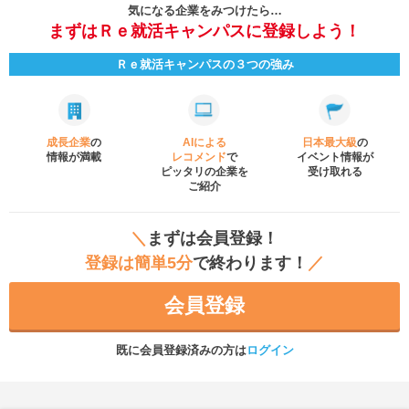
気になる企業をみつけたら…
まずはＲｅ就活キャンパスに登録しよう！
Ｒｅ就活キャンパスの３つの強み
成長企業
の
AIによる
日本最大級
の
情報が満載
レコメンド
で
イベント
情報が
ピッタリの企業を
受け取れる
ご紹介
＼
まずは会員登録！
登録は簡単5分
で終わります！
／
会員登録
既に会員登録済みの方は
ログイン