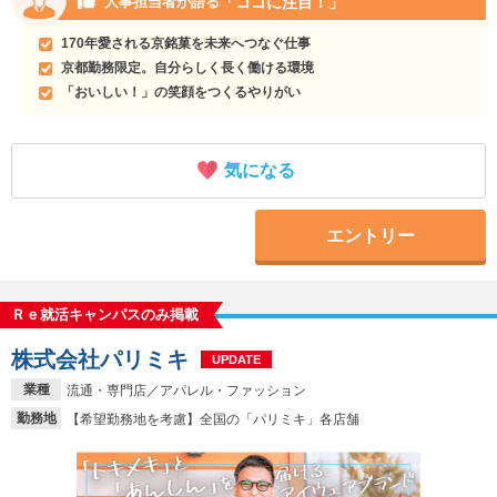
「ココに注目！」
人事担当者が語る
170年愛される京銘菓を未来へつなぐ仕事
京都勤務限定。自分らしく長く働ける環境
「おいしい！」の笑顔をつくるやりがい
気になる
エントリー
Ｒｅ就活キャンパスのみ掲載
株式会社パリミキ
UPDATE
業種
流通・専門店／アパレル・ファッション
勤務地
【希望勤務地を考慮】全国の「パリミキ」各店舗