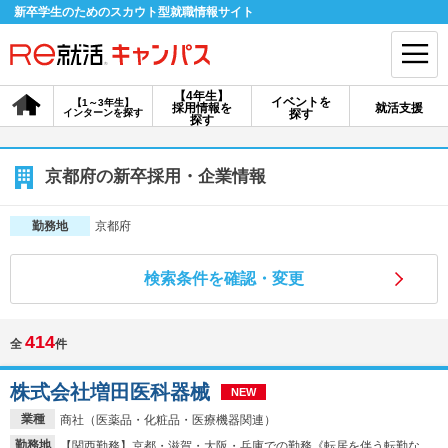
新卒学生のためのスカウト型就職情報サイト
【4年生】
イベントを
【1～3年生】
採用情報を
就活支援
インターンを探す
探す
会員登録
ログイン
探す
会員ID・パスワードを忘れた方はこちら
京都府の新卒採用・企業情報
探す
京都府
勤務地
検索条件を確認・変更
【4年生】
【4年生】
【1～3年生】
採用情報を探す
説明会を探す
インターンを探す
414
全
件
イベントを探す
スカウト
お知らせ
株式会社増田医科器械
NEW
業種
商社（医薬品・化粧品・医療機器関連）
就活ノウハウ・サポート
勤務地
【関西勤務】京都・滋賀・大阪・兵庫での勤務《転居を伴う転勤な