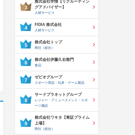
株式会社学情【リクルーティン
グアドバイザー】
3
人材サービス
FIDIA 株式会社
4
人材サービス
株式会社トップ
5
商社（総合）
株式会社伊藤久右衛門
6
食品
ゼビオグループ
7
スポーツ用品・玩具・ゲーム製品
サードプラネットグループ
8
レジャー・アミューズメント・スポ
ーツ施設
株式会社ワキタ【東証プライム
上場】
9
商社（総合）