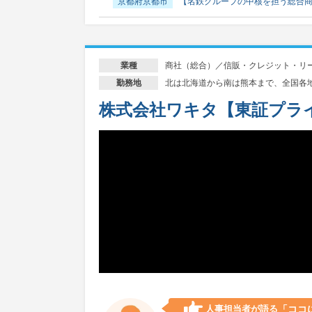
京都府京都市
【名鉄グループの中核を担う総合
商社（総合）／信販・クレジット・リ
業種
北は北海道から南は熊本まで、全国各
勤務地
株式会社ワキタ【東証プラ
人事担当者が語る
「ココ