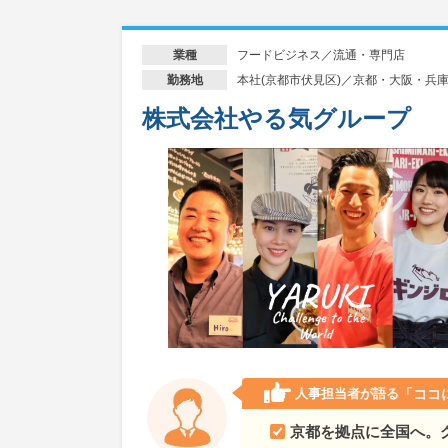
フードビジネス／流通・専門店
業種
本社(京都市伏見区)／京都・大阪・兵
勤務地
株式会社やる気グループ
人事担当者が語る
「ココ
京都を拠点に全国へ。グ