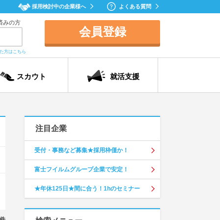
採用検討中の企業様へ
よくある質問
済みの方
会員登録
れた方はこちら
スカウト
就活支援
注目企業
受付・事務など募集★採用枠僅か！
富士フイルムグループ企業で安定！
★年休125日★間に合う！1hのセミナー
件