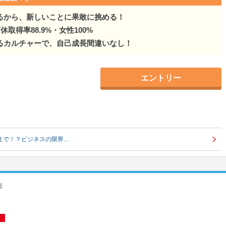
るから、新しいことに果敢に挑める！
休取得率88.9%・女性100%
るカルチャーで、自己成長間違いなし！
エントリー
まで！？ビジネスの限界…
売