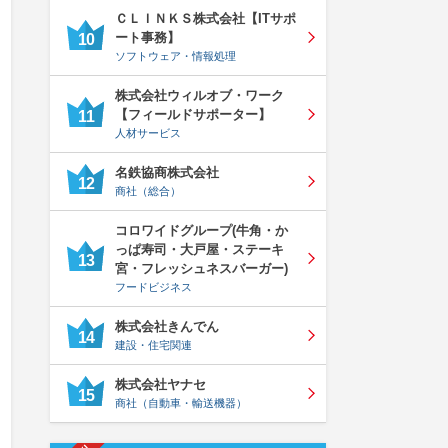
ＣＬＩＮＫＳ株式会社【ITサポ
ート事務】
10
ソフトウェア・情報処理
株式会社ウィルオブ・ワーク
【フィールドサポーター】
11
人材サービス
名鉄協商株式会社
12
商社（総合）
コロワイドグループ(牛角・か
っぱ寿司・大戸屋・ステーキ
13
宮・フレッシュネスバーガー)
フードビジネス
株式会社きんでん
14
建設・住宅関連
株式会社ヤナセ
15
商社（自動車・輸送機器）