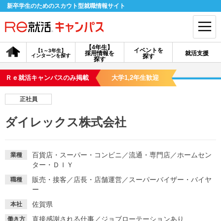
新卒学生のためのスカウト型就職情報サイト
【4年生】
イベントを
【1～3年生】
採用情報を
就活支援
インターンを探す
探す
会員登録
ログイン
探す
Ｒｅ就活キャンパスのみ掲載
大学1,2年生歓迎
会員ID・パスワードを忘れた方はこちら
正社員
探す
ダイレックス株式会社
【4年生】
【4年生】
【1～3年生】
採用情報を探す
説明会を探す
インターンを探す
百貨店・スーパー・コンビニ
／
流通・専門店
／
ホームセン
業種
ター・ＤＩＹ
販売・接客
／
店長・店舗運営
／
スーパーバイザー・バイヤ
職種
イベントを探す
スカウト
お知らせ
ー
佐賀県
本社
就活ノウハウ・サポート
直接感謝される仕事
／
ジョブローテーションあり
働き方