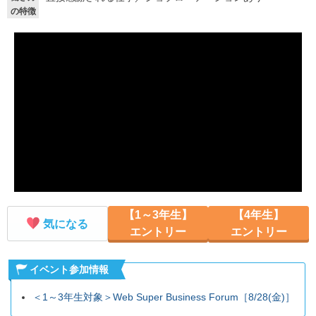
の特徴
就活支援
就活コラム
就活ノウハウが満載！
お役立ち記事・相談室など
適職診断
就活チャンネル
あなたに合う仕事を診断！
動画で対策講座をチェック
就活ニュースペーパー
よくある質問
就活時事ニュースを更新
不明点があればこちら
【1～3年生】
【4年生】
気になる
エントリー
エントリー
イベント参加情報
＜1～3年生対象＞Web Super Business Forum［8/28(金)］