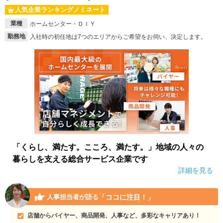
人気企業ランキングノミネート
就活支援
就活コラム
業種
ホームセンター・ＤＩＹ
就活ノウハウが満載！
お役立ち記事・相談室など
勤務地
入社時の初任地は7つのエリアからご希望をお伺い、決定します。
適職診断
就活チャンネル
あなたに合う仕事を診断！
動画で対策講座をチェック
就活ニュースペーパー
よくある質問
就活時事ニュースを更新
不明点があればこちら
「くらし、満たす。こころ、満たす。」地域の人々の
暮らしを支える総合サービス企業です
詳細を見る
「ココに注目！」
人事担当者が語る
店舗からバイヤー、商品開発、人事など、多彩なキャリアあり！