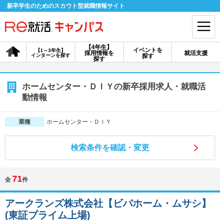
新卒学生のためのスカウト型就職情報サイト
【4年生】
イベントを
【1～3年生】
採用情報を
就活支援
インターンを探す
探す
会員登録
ログイン
探す
会員ID・パスワードを忘れた方はこちら
ホームセンター・ＤＩＹの新卒採用求人・就職活
動情報
探す
ホームセンター・ＤＩＹ
業種
【4年生】
【4年生】
【1～3年生】
採用情報を探す
説明会を探す
インターンを探す
検索条件を確認・変更
71
全
件
イベントを探す
スカウト
お知らせ
アークランズ株式会社【ビバホーム・ムサシ】
就活ノウハウ・サポート
(東証プライム上場)