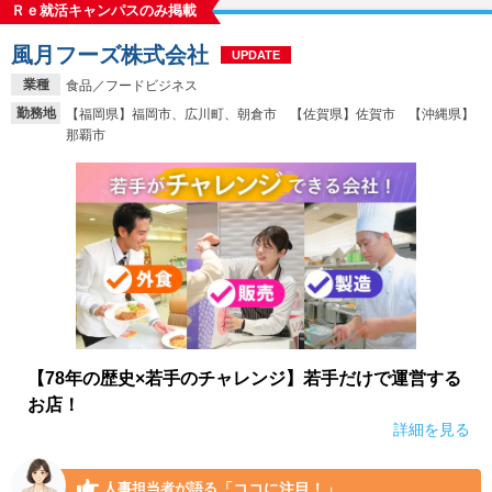
Ｒｅ就活キャンパスのみ掲載
風月フーズ株式会社
UPDATE
業種
食品／フードビジネス
勤務地
【福岡県】福岡市、広川町、朝倉市 【佐賀県】佐賀市 【沖縄県】
那覇市
【78年の歴史×若手のチャレンジ】若手だけで運営する
お店！
詳細を見る
「ココに注目！」
人事担当者が語る