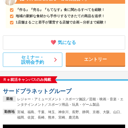
『作る』『売る』『もてなす』食に関わるすべてを経験！
地域の新鮮な食材から手作りするできたての商品を追求！
1店舗まるごと若手が運営する店舗で企画～分析まで経験！
気になる
セミナー・
エントリー
説明会予約
Ｒｅ就活キャンパスのみ掲載
サードプラネットグループ
業種
レジャー・アミューズメント・スポーツ施設／芸能・映画・音楽・エ
ンタテインメント／スポーツ用品・玩具・ゲーム製品
勤務地
宮城、福島、千葉、埼玉、神奈川、長野、静岡、京都、大阪、山口、
福岡、佐賀、長崎、熊本、宮崎、鹿児島