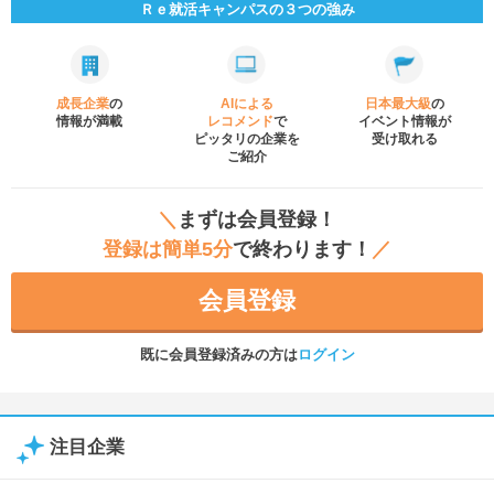
Ｒｅ就活キャンパスの３つの強み
成長企業
の
AIによる
日本最大級
の
情報が満載
レコメンド
で
イベント
情報が
ピッタリの企業を
受け取れる
ご紹介
＼
まずは会員登録！
登録は簡単5分
で終わります！
／
会員登録
既に会員登録済みの方は
ログイン
注目企業