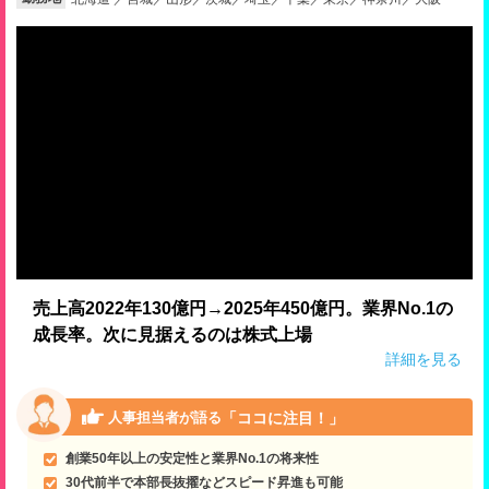
就活支援
就活コラム
就活ノウハウが満載！
お役立ち記事・相談室など
適職診断
就活チャンネル
あなたに合う仕事を診断！
動画で対策講座をチェック
就活ニュースペーパー
よくある質問
就活時事ニュースを更新
不明点があればこちら
売上高2022年130億円→2025年450億円。業界No.1の
成長率。次に見据えるのは株式上場
詳細を見る
「ココに注目！」
人事担当者が語る
創業50年以上の安定性と業界No.1の将来性
30代前半で本部長抜擢などスピード昇進も可能