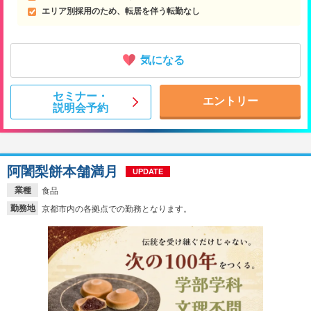
エリア別採用のため、転居を伴う転勤なし
気になる
セミナー・
エントリー
説明会予約
阿闍梨餅本舗満月
UPDATE
業種
食品
勤務地
京都市内の各拠点での勤務となります。