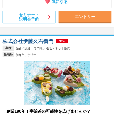
気になる
セミナー・
エントリー
説明会予約
株式会社伊藤久右衛門
NEW
業種
食品／流通・専門店／通販・ネット販売
勤務地
京都市、宇治市
創業190年！宇治茶の可能性を広げませんか？