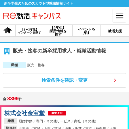
新卒学生のためのスカウト型就職情報サイト
【4年生】
イベントを
【1～3年生】
採用情報を
就活支援
インターンを探す
探す
会員登録
ログイン
探す
会員ID・パスワードを忘れた方はこちら
販売・接客の新卒採用求人・就職活動情報
探す
販売・接客
職種
検索条件を確認・変更
【4年生】
【4年生】
【1～3年生】
採用情報を探す
説明会を探す
インターンを探す
3399
全
件
イベントを探す
スカウト
お知らせ
株式会社金宝堂
UPDATE
業種
冠婚葬祭／専門・その他サービス／商社（その他）
就活ノウハウ・サポート
勤務地
北海道 ／宮城／山形／茨城／埼玉／千葉／東京／神奈川／大阪