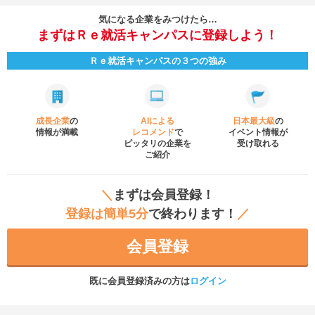
気になる企業をみつけたら…
まずはＲｅ就活キャンパスに登録しよう！
Ｒｅ就活キャンパスの３つの強み
成長企業
の
AIによる
日本最大級
の
情報が満載
レコメンド
で
イベント
情報が
ピッタリの企業を
受け取れる
ご紹介
＼
まずは会員登録！
登録は簡単5分
で終わります！
／
会員登録
既に会員登録済みの方は
ログイン