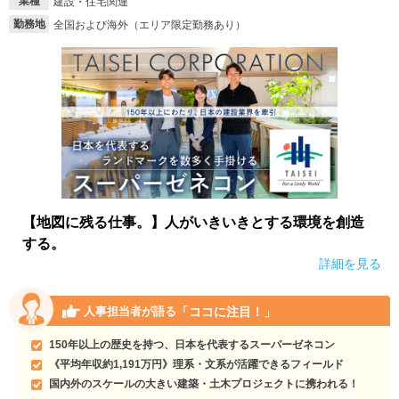
業種
建設・住宅関連
勤務地
全国および海外（エリア限定勤務あり）
就活支援
就活コラム
就活ノウハウが満載！
お役立ち記事・相談室など
適職診断
就活チャンネル
あなたに合う仕事を診断！
動画で対策講座をチェック
就活ニュースペーパー
よくある質問
就活時事ニュースを更新
不明点があればこちら
【地図に残る仕事。】人がいきいきとする環境を創造
する。
詳細を見る
「ココに注目！」
人事担当者が語る
150年以上の歴史を持つ、日本を代表するスーパーゼネコン
《平均年収約1,191万円》理系・文系が活躍できるフィールド
国内外のスケールの大きい建築・土木プロジェクトに携われる！