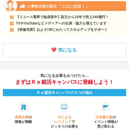
「ココに注目！」
人事担当者が語る
【リユース業界で急成長中】設立から10年で売上348億円！
TVやYouTubeなどメディアへの出演・協力も増えています
【研修充実】およそ1年にわたってスキルアップをサポート
気になる
気になる企業をみつけたら…
まずはＲｅ就活キャンパスに登録しよう！
Ｒｅ就活キャンパスの３つの強み
成長企業
の
AIによる
日本最大級
の
情報が満載
レコメンド
で
イベント
情報が
ピッタリの企業を
受け取れる