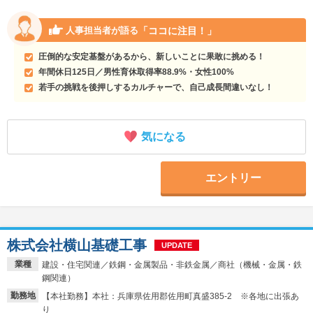
「ココに注目！」
人事担当者が語る
圧倒的な安定基盤があるから、新しいことに果敢に挑める！
年間休日125日／男性育休取得率88.9%・女性100%
若手の挑戦を後押しするカルチャーで、自己成長間違いなし！
気になる
エントリー
株式会社横山基礎工事
UPDATE
業種
建設・住宅関連／鉄鋼・金属製品・非鉄金属／商社（機械・金属・鉄
鋼関連）
勤務地
【本社勤務】本社：兵庫県佐用郡佐用町真盛385-2 ※各地に出張あ
り