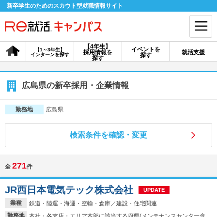
新卒学生のためのスカウト型就職情報サイト
【4年生】
イベントを
【1～3年生】
採用情報を
就活支援
インターンを探す
探す
会員登録
ログイン
探す
会員ID・パスワードを忘れた方はこちら
広島県の新卒採用・企業情報
探す
広島県
勤務地
検索条件を確認・変更
【4年生】
【4年生】
【1～3年生】
採用情報を探す
説明会を探す
インターンを探す
271
全
件
イベントを探す
スカウト
お知らせ
JR西日本電気テック株式会社
UPDATE
業種
鉄道・陸運・海運・空輸・倉庫／建設・住宅関連
就活ノウハウ・サポート
勤務地
本社・各支店・エリア本部に該当する府県(メンテナンスセンター含