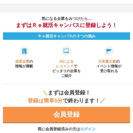
気になる企業をみつけたら…
まずはＲｅ就活キャンパスに登録しよう！
Ｒｅ就活キャンパスの３つの強み
成長企業
の
AIによる
日本最大級
の
情報が満載
レコメンド
で
イベント
情報が
ピッタリの企業を
受け取れる
ご紹介
＼
まずは会員登録！
登録は簡単5分
で終わります！
／
会員登録
既に会員登録済みの方は
ログイン