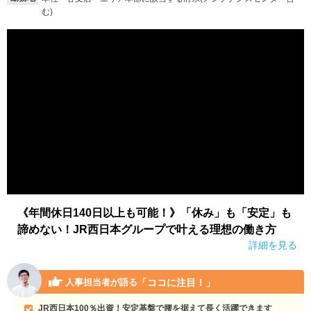
む)
就活支援
就活コラム
就活ノウハウが満載！
お役立ち記事・相談室など
適職診断
就活チャンネル
あなたに合う仕事を診断！
動画で対策講座をチェック
就活ニュースペーパー
よくある質問
就活時事ニュースを更新
不明点があればこちら
《年間休日140日以上も可能！》「休み」も「安定」も
諦めない！JR西日本グループで叶える理想の働き方
詳細を見る
「ココに注目！」
人事担当者が語る
JR西日本100％出資！安定基盤で腰を据えて長く活躍できます