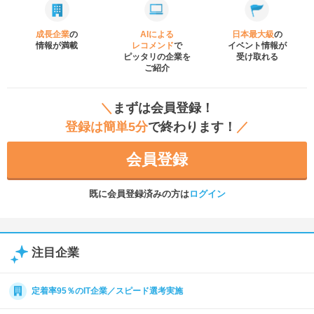
成長企業
の
AIによる
日本最大級
の
情報が満載
レコメンド
で
イベント
情報が
ピッタリの企業を
受け取れる
ご紹介
＼
まずは会員登録！
登録は簡単5分
で終わります！
／
会員登録
既に会員登録済みの方は
ログイン
注目企業
定着率95％のIT企業／スピード選考実施