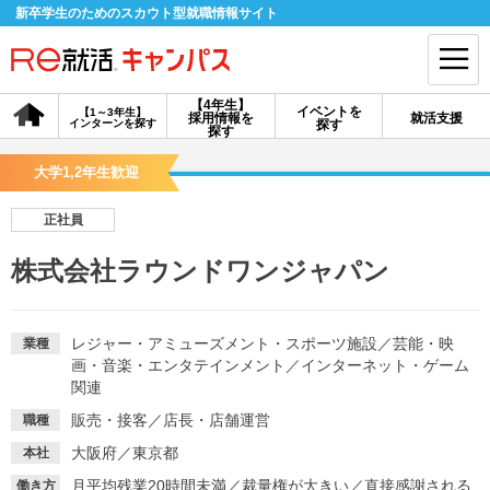
新卒学生のためのスカウト型就職情報サイト
【4年生】
イベントを
【1～3年生】
採用情報を
就活支援
インターンを探す
探す
会員登録
ログイン
探す
大学1,2年生歓迎
会員ID・パスワードを忘れた方はこちら
正社員
探す
株式会社ラウンドワンジャパン
【4年生】
【4年生】
【1～3年生】
採用情報を探す
説明会を探す
インターンを探す
レジャー・アミューズメント・スポーツ施設
／
芸能・映
業種
画・音楽・エンタテインメント
／
インターネット・ゲーム
関連
イベントを探す
スカウト
お知らせ
販売・接客
／
店長・店舗運営
職種
大阪府／東京都
本社
就活ノウハウ・サポート
月平均残業20時間未満
／
裁量権が大きい
／
直接感謝される
働き方