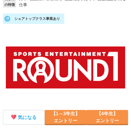
仕事
の特徴
就活支援
就活コラム
シェアトップクラス事業あり
就活ノウハウが満載！
お役立ち記事・相談室など
適職診断
就活チャンネル
あなたに合う仕事を診断！
動画で対策講座をチェック
就活ニュースペーパー
よくある質問
就活時事ニュースを更新
不明点があればこちら
【1～3年生】
【4年生】
気になる
エントリー
エントリー