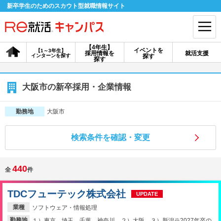
新卒学生のためのスカウト型就職情報サイト
【4年生】
イベントを
【1～3年生】
採用情報を
就活支援
インターンを探す
探す
会員登録
ログイン
探す
会員ID・パスワードを忘れた方はこちら
大阪市の新卒採用・企業情報
探す
大阪市
勤務地
検索条件を確認・変更
【4年生】
【4年生】
【1～3年生】
採用情報を探す
説明会を探す
インターンを探す
440
全
件
イベントを探す
スカウト
お知らせ
TDCフューテック株式会社
UPDATE
業種
ソフトウェア・情報処理
就活ノウハウ・サポート
勤務地
１）東京、埼玉、千葉、神奈川 ２）大阪 ３）新潟※2027年卒の