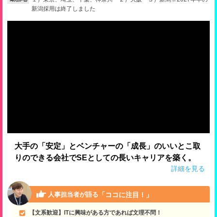
新潟採用は終了しました
就活支援
就活コラム
就活ノウハウが満載！
お役立ち記事・相談室など
適職診断
就活チャンネル
あなたに合う仕事を診断！
動画で対策講座をチェック
就活ニュースペーパー
よくある質問
就活時事ニュースを更新
不明点があればこちら
大手の「安定」とベンチャーの「成長」のいいとこ取
りのできる会社でSEとしての長いキャリアを築く。
詳細を見る
「ココに注目！」
人事担当者が語る
【文系歓迎】ITに興味がある方であれば文理不問！