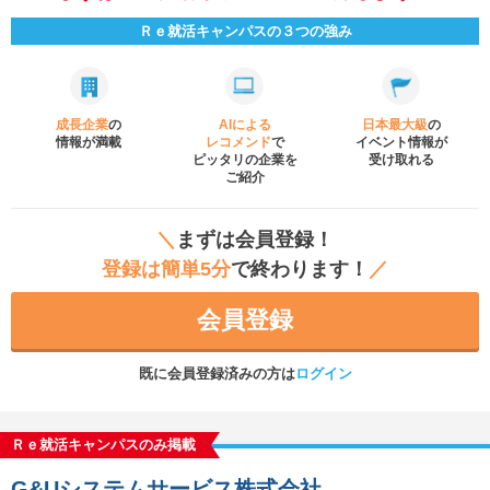
Ｒｅ就活キャンパスの３つの強み
成長企業
の
AIによる
日本最大級
の
情報が満載
レコメンド
で
イベント
情報が
ピッタリの企業を
受け取れる
ご紹介
＼
まずは会員登録！
登録は簡単5分
で終わります！
／
会員登録
既に会員登録済みの方は
ログイン
Ｒｅ就活キャンパスのみ掲載
G&Uシステムサービス株式会社