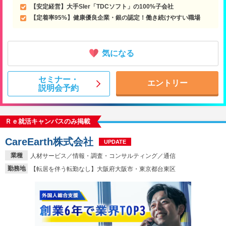
【安定経営】大手SIer「TDCソフト」の100%子会社
【定着率95%】健康優良企業・銀の認定！働き続けやすい職場
気になる
セミナー・
エントリー
説明会予約
Ｒｅ就活キャンパスのみ掲載
CareEarth株式会社
UPDATE
業種
人材サービス／情報・調査・コンサルティング／通信
勤務地
【転居を伴う転勤なし】大阪府大阪市・東京都台東区