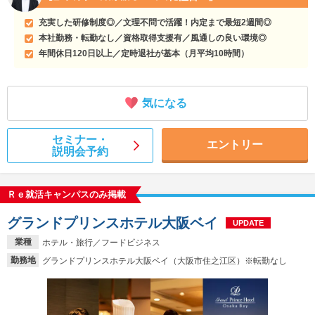
充実した研修制度◎／文理不問で活躍！内定まで最短2週間◎
本社勤務・転勤なし／資格取得支援有／風通しの良い環境◎
年間休日120日以上／定時退社が基本（月平均10時間）
気になる
セミナー・
エントリー
説明会予約
Ｒｅ就活キャンパスのみ掲載
グランドプリンスホテル大阪ベイ
UPDATE
業種
ホテル・旅行／フードビジネス
勤務地
グランドプリンスホテル大阪ベイ（大阪市住之江区）※転勤なし