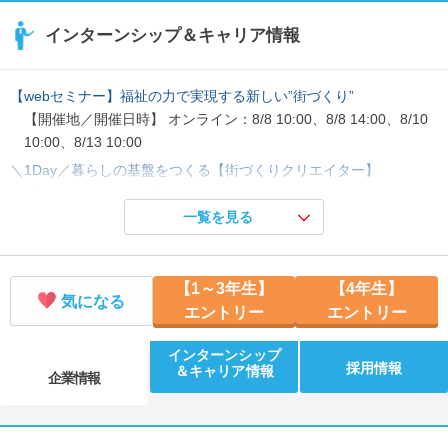
インターンシップ＆キャリア情報
【webセミナー】福祉の力で実現する新しい”街づくり”
【開催地／開催日時】 オンライン：8/8 10:00、8/8 14:00、8/10
10:00、8/13 10:00
＼1Day／暮らしの基盤をつくる【街づくりクリエイター】
【開催地／開催日時】 東京都：8/9 13:00 大阪府：8/22 13:00
一覧を見る
＼1Day･対面／学研の福祉を知る【職場見学付き企業研究】
【開催地／開催日時】 北海道：8/16 14:00 石川県：8/22 14:00
熊本県：8/23 14:00
【1～3年生】
【4年生】
＼5Days／一人ひとりの暮らしに寄り添うインターンシップ
気になる
エントリー
エントリー
【開催地／開催日時】 オンライン：8/24 10:00、9/7 10:00
＼3Days／キャリア体験【若手所長キャリアupプログラム】
インターンシップ
採用情報
【開催地／開催日時】 オンライン：8/19 10:00、9/2 10:00
＆キャリア情報
企業情報