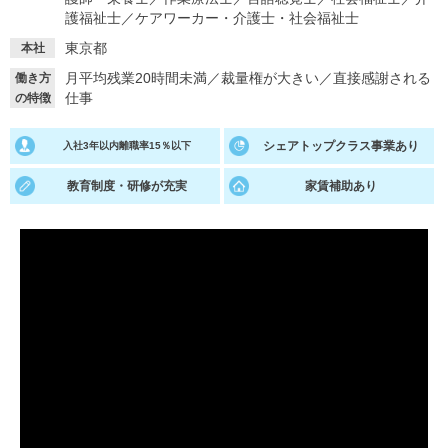
護福祉士
／
ケアワーカー・介護士・社会福祉士
就活支援
就活コラム
東京都
本社
就活ノウハウが満載！
お役立ち記事・相談室など
月平均残業20時間未満
／
裁量権が大きい
／
直接感謝される
働き方
仕事
の特徴
適職診断
就活チャンネル
あなたに合う仕事を診断！
動画で対策講座をチェック
シェアトップクラス事業あり
入社3年以内離職率15％以下
就活ニュースペーパー
よくある質問
教育制度・研修が充実
家賃補助あり
就活時事ニュースを更新
不明点があればこちら