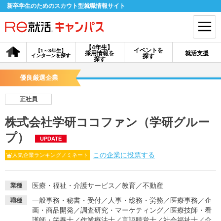
新卒学生のためのスカウト型就職情報サイト
【4年生】
イベントを
【1～3年生】
採用情報を
就活支援
インターンを探す
探す
会員登録
ログイン
探す
優良厳選企業
会員ID・パスワードを忘れた方はこちら
正社員
探す
株式会社学研ココファン（学研グルー
プ）
UPDATE
【4年生】
【4年生】
【1～3年生】
採用情報を探す
説明会を探す
インターンを探す
この企業に投票する
人気企業ランキングノミネート
イベントを探す
スカウト
お知らせ
医療・福祉・介護サービス
／
教育
／
不動産
業種
一般事務・秘書・受付
／
人事・総務・労務
／
医療事務
／
企
職種
画・商品開発
／
調査研究・マーケティング
／
医療技師・看
就活ノウハウ・サポート
護師・栄養士
／
作業療法士
／
言語聴覚士
／
社会福祉士
／
介