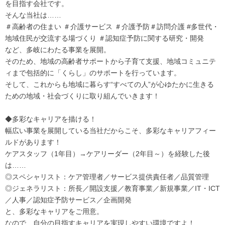
を目指す会社です。
そんな当社は……
＃高齢者の住まい ＃介護サービス ＃介護予防＃訪問介護 #多世代・
地域住民が交流する場づくり ＃認知症予防に関する研究・開発
など、多岐にわたる事業を展開。
そのため、地域の高齢者サポートから子育て支援、地域コミュニテ
ィまで包括的に「くらし」のサポートを行っています。
そして、これからも地域に暮らす“すべての人”が心ゆたかに生きる
ための地域・社会づくりに取り組んでいきます！
◆多彩なキャリアを描ける！
幅広い事業を展開している当社だからこそ、多彩なキャリアフィー
ルドがあります！
ケアスタッフ（1年目）→ケアリーダー（2年目～）を経験した後
は……
◎スペシャリスト：ケア管理者／サービス提供責任者／品質管理
◎ジェネラリスト：所長／開設支援／教育事業／新規事業／IT・ICT
／人事／認知症予防サービス／企画開発
と、多彩なキャリアをご用意。
なので、自分の目指すキャリアを実現しやすい環境ですよ！