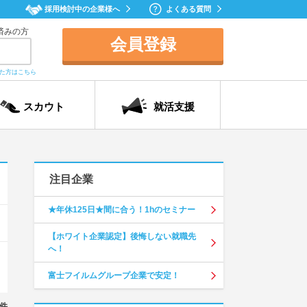
採用検討中の企業様へ
よくある質問
済みの方
会員登録
れた方はこちら
スカウト
就活支援
注目企業
★年休125日★間に合う！1hのセミナー
【ホワイト企業認定】後悔しない就職先
へ！
富士フイルムグループ企業で安定！
件