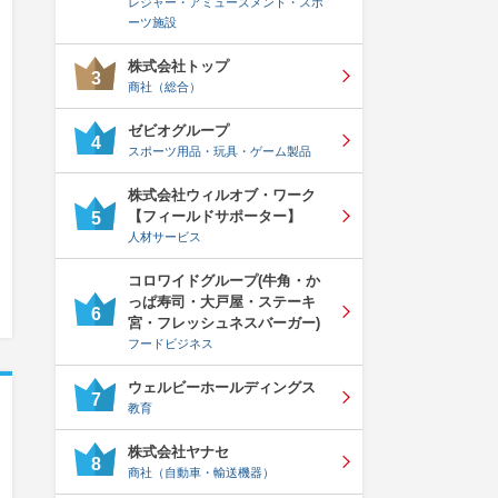
レジャー・アミューズメント・スポ
ーツ施設
株式会社トップ
3
商社（総合）
ゼビオグループ
4
スポーツ用品・玩具・ゲーム製品
株式会社ウィルオブ・ワーク
【フィールドサポーター】
5
人材サービス
コロワイドグループ(牛角・か
っぱ寿司・大戸屋・ステーキ
6
宮・フレッシュネスバーガー)
フードビジネス
ウェルビーホールディングス
7
教育
株式会社ヤナセ
8
商社（自動車・輸送機器）