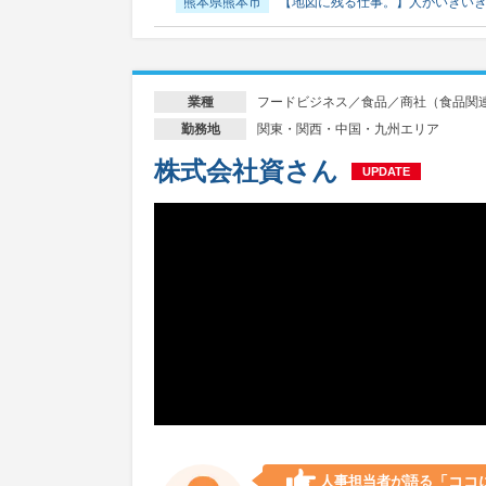
熊本県熊本市
【地図に残る仕事。】人がいきい
フードビジネス／食品／商社（食品関
業種
関東・関西・中国・九州エリア
勤務地
株式会社資さん
UPDATE
人事担当者が語る
「ココ