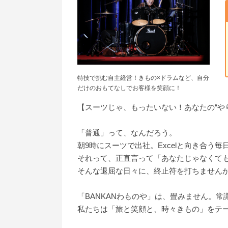
特技で挑む自主経営！きもの×ドラムなど、自分
だけのおもてなしでお客様を笑顔に！
【スーツじゃ、もったいない！あなたの“や
「普通」って、なんだろう。
朝9時にスーツで出社。Excelと向き合う毎
それって、正直言って「あなたじゃなくて
そんな退屈な日々に、終止符を打ちません
「BANKANわものや」は、畳みません。常
私たちは「旅と笑顔と、時々きもの」をテ