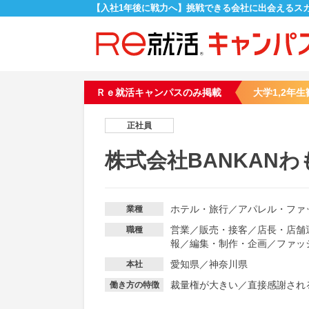
【入社1年後に戦力へ】挑戦できる会社に出会えるス
Ｒｅ就活キャンパスのみ掲載
大学1,2年生
正社員
株式会社BANKANわ
ホテル・旅行
／
アパレル・ファ
業種
営業
／
販売・接客
／
店長・店舗
職種
報
／
編集・制作・企画
／
ファッ
愛知県／神奈川県
本社
裁量権が大きい
／
直接感謝され
働き方の特徴