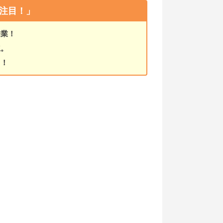
注目！」
企業！
立。
富！