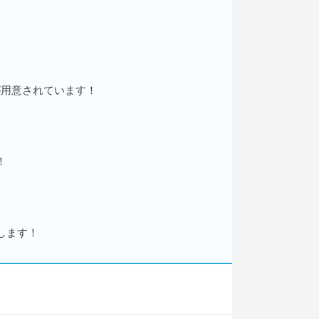
が用意されています！
！
します！