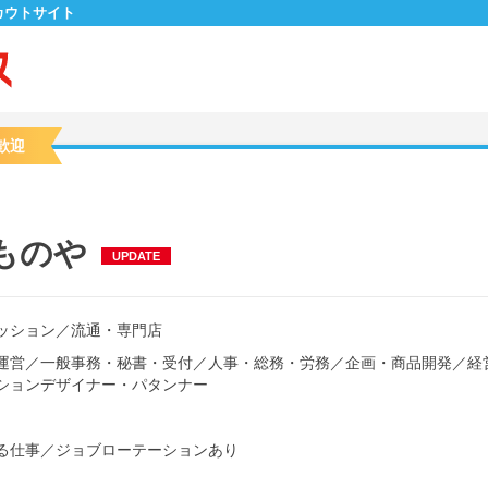
カウトサイト
歓迎
ものや
UPDATE
ッション
／
流通・専門店
運営
／
一般事務・秘書・受付
／
人事・総務・労務
／
企画・商品開発
／
経
ションデザイナー・パタンナー
る仕事
／
ジョブローテーションあり