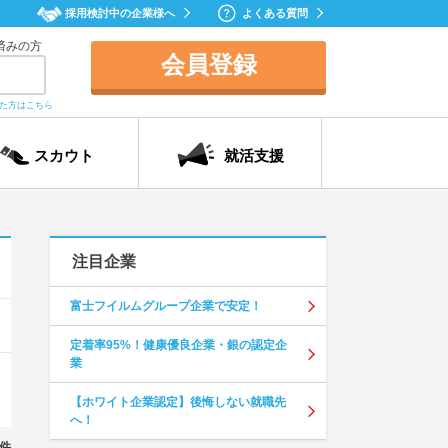
採用検討中の企業様へ
よくある質問
済みの方
会員登録
れた方はこちら
スカウト
就活支援
注目企業
富士フイルムグループ企業で安定！
定着率95%！健康優良企業・銀の認定企
業
【ホワイト企業認定】後悔しない就職先
へ！
件