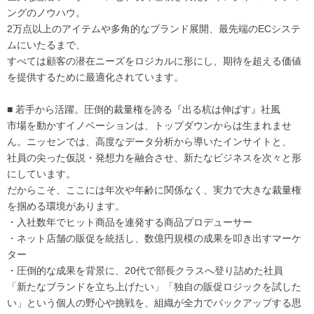
ングのノウハウ。
2万点以上のアイテムや多角的なブランド展開、最先端のECシステ
ムにいたるまで、
すべては顧客の潜在ニーズをロジカルに形にし、期待を超える価値
を提供するために最適化されています。
■ 若手から活躍。圧倒的裁量権を誇る『出る杭は伸ばす』社風
市場を動かすイノベーションは、トップダウンからは生まれませ
ん。ニッセンでは、高度なデータ分析から導いたインサイトと、
社員の尖った仮説・発想力を融合させ、新たなビジネスを次々と形
にしています。
だからこそ、ここには年次や年齢に関係なく、実力で大きな裁量権
を掴める環境があります。
・入社数年でヒット商品を連発する商品プロデューサー
・ネット店舗の販促を統括し、数億円規模の成果を叩き出すマーケ
ター
・圧倒的な成果を背景に、20代で部長クラスへ登り詰めた社員
「新たなブランドを立ち上げたい」「独自の販促ロジックを試した
い」という個人の野心や挑戦を、組織が全力でバックアップする思