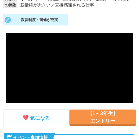
裁量権が大きい
／
直接感謝される仕事
の特徴
就活支援
就活コラム
教育制度・研修が充実
就活ノウハウが満載！
お役立ち記事・相談室など
適職診断
就活チャンネル
あなたに合う仕事を診断！
動画で対策講座をチェック
就活ニュースペーパー
よくある質問
就活時事ニュースを更新
不明点があればこちら
【1～3年生】
気になる
エントリー
イベント参加情報