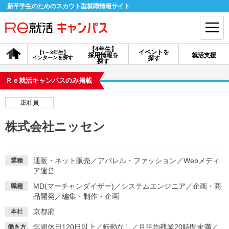
新卒学生のためのスカウト型就職情報サイト
【4年生】
イベントを
【1～3年生】
採用情報を
就活支援
インターンを探す
探す
会員登録
ログイン
探す
Ｒｅ就活キャンパスのみ掲載
会員ID・パスワードを忘れた方はこちら
正社員
探す
株式会社ニッセン
【4年生】
【4年生】
【1～3年生】
採用情報を探す
説明会を探す
インターンを探す
通販・ネット販売
／
アパレル・ファッション
／
Webメディ
業種
ア運営
MD(マーチャンダイザー)
／
システムエンジニア
／
企画・商
職種
イベントを探す
スカウト
お知らせ
品開発
／
編集・制作・企画
京都府
本社
就活ノウハウ・サポート
年間休日120日以上
／
転勤なし
／
月平均残業20時間未満
／
働き方