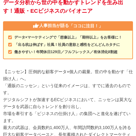
データ分析から世の中を動かすトレンドを生み出
す！通販・ECビジネスのパイオニア
人事担当が語る
「ココに注目！」
データ×マーケティングで「想像以上」「期待以上」をお客様に！
「出る杭は伸ばす」社風！社員の意欲と感性をどんどんカタチに
働きやすい！年間休日129日／フルフレックス／有休消化8割超
【ニッセン】圧倒的な顧客データ×個人の裁量。世の中を動かす「仕
掛け人」へ。
「通販のニッセン」という従来のイメージは、すでに過去のもので
す。
デジタルシフトが加速するECビジネスにおいて、ニッセンは莫大な
データを武器に自らトレンドを創り出し、
市場を牽引する「ビジネスの仕掛け人」の集団へと進化を遂げてい
ます。
最大の武器は、会員数約1,400万人、年間訪問数約3,100万人を誇る
巨大な顧客データベースと、長年蓄積されたダイレクトマーケティ