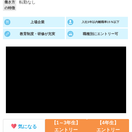
転勤なし
働き方
の特徴
就活支援
就活コラム
就活ノウハウが満載！
お役立ち記事・相談室など
上場企業
入社3年以内離職率15％以下
適職診断
就活チャンネル
教育制度・研修が充実
職種別にエントリー可
あなたに合う仕事を診断！
動画で対策講座をチェック
就活ニュースペーパー
よくある質問
就活時事ニュースを更新
不明点があればこちら
【1～3年生】
【4年生】
気になる
エントリー
エントリー