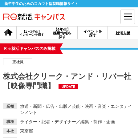
新卒学生のためのスカウト型就職情報サイト
【4年生】
イベントを
【1～3年生】
採用情報を
就活支援
インターンを探す
探す
会員登録
ログイン
探す
Ｒｅ就活キャンパスのみ掲載
会員ID・パスワードを忘れた方はこちら
正社員
探す
株式会社クリーク・アンド・リバー社
【映像専門職】
UPDATE
【4年生】
【4年生】
【1～3年生】
採用情報を探す
説明会を探す
インターンを探す
放送・新聞・広告・出版
／
芸能・映画・音楽・エンタテイ
業種
ンメント
イベントを探す
スカウト
お知らせ
ライター・記者・デザイナー
／
編集・制作・企画
職種
東京都
本社
就活ノウハウ・サポート