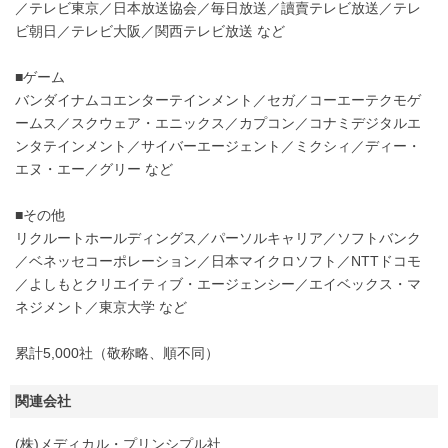
／テレビ東京／日本放送協会／毎日放送／讀賣テレビ放送／テレ
ビ朝日／テレビ大阪／関西テレビ放送 など
■ゲーム
バンダイナムコエンターテインメント／セガ／コーエーテクモゲ
ームス／スクウェア・エニックス／カプコン／コナミデジタルエ
ンタテインメント／サイバーエージェント／ミクシィ／ディー・
エヌ・エー／グリー など
■その他
リクルートホールディングス／パーソルキャリア／ソフトバンク
／ベネッセコーポレーション／日本マイクロソフト／NTTドコモ
／よしもとクリエイティブ・エージェンシー／エイベックス・マ
ネジメント／東京大学 など
累計5,000社（敬称略、順不同）
関連会社
(株)メディカル・プリンシプル社