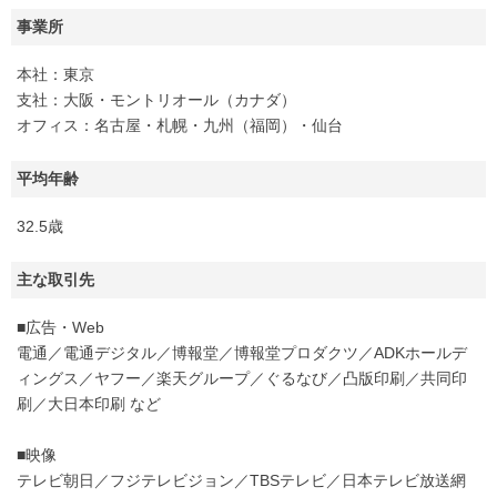
事業所
本社：東京
支社：大阪・モントリオール（カナダ）
オフィス：名古屋・札幌・九州（福岡）・仙台
平均年齢
32.5歳
主な取引先
■広告・Web
電通／電通デジタル／博報堂／博報堂プロダクツ／ADKホールデ
ィングス／ヤフー／楽天グループ／ぐるなび／凸版印刷／共同印
刷／大日本印刷 など
■映像
テレビ朝日／フジテレビジョン／TBSテレビ／日本テレビ放送網