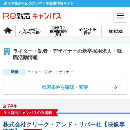
新卒学生のためのスカウト型就職情報サイト
【4年生】
イベントを
【1～3年生】
採用情報を
就活支援
インターンを探す
探す
会員登録
ログイン
探す
会員ID・パスワードを忘れた方はこちら
ライター・記者・デザイナーの新卒採用求人・就
職活動情報
探す
ライター・記者・デザイナー
職種
【4年生】
【4年生】
【1～3年生】
採用情報を探す
説明会を探す
インターンを探す
検索条件を確認・変更
74
全
件
イベントを探す
スカウト
お知らせ
Ｒｅ就活キャンパスのみ掲載
株式会社クリーク・アンド・リバー社【映像専
就活ノウハウ・サポート