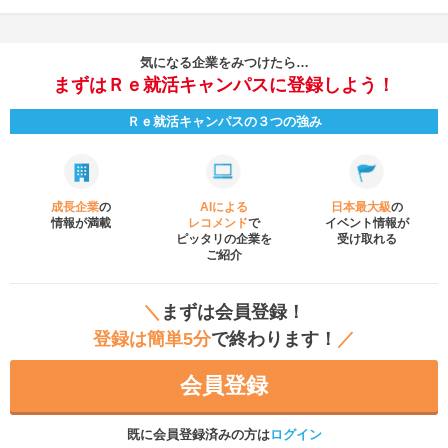
気になる企業をみつけたら…
まずはＲｅ就活キャンパスに登録しよう！
Ｒｅ就活キャンパスの３つの強み
成長企業
の
AIによる
日本最大級
の
情報が満載
レコメンド
で
イベント
情報が
ピッタリの企業を
受け取れる
ご紹介
＼
まずは会員登録！
登録は簡単5分
で終わります！
／
会員登録
既に会員登録済みの方は
ログイン