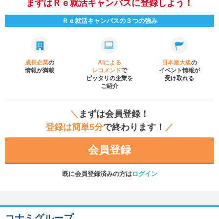
まずはＲｅ就活キャンパスに登録しよう！
Ｒｅ就活キャンパスの３つの強み
成長企業
の
AIによる
日本最大級
の
情報が満載
レコメンド
で
イベント
情報が
ピッタリの企業を
受け取れる
ご紹介
＼
まずは会員登録！
登録は簡単5分
で終わります！
／
会員登録
既に会員登録済みの方は
ログイン
コナミグループ