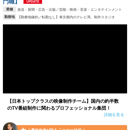
門職】
UPDATE
業種
放送・新聞・広告・出版／芸能・映画・音楽・エンタテインメント
就活支援
就活コラム
勤務地
【勤務地確約／転勤なし】東京都内のテレビ局、制作スタジオ
就活ノウハウが満載！
お役立ち記事・相談室など
適職診断
就活チャンネル
あなたに合う仕事を診断！
動画で対策講座をチェック
就活ニュースペーパー
よくある質問
就活時事ニュースを更新
不明点があればこちら
【日本トップクラスの映像制作チーム】国内の約半数
のTV番組制作に関わるプロフェッショナル集団！
詳細を見る