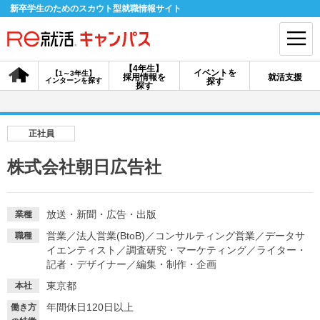
新卒学生のためのスカウト型就職情報サイト
【4年生】
イベントを
【1～3年生】
採用情報を
就活支援
インターンを探す
探す
会員登録
ログイン
探す
会員ID・パスワードを忘れた方はこちら
正社員
探す
株式会社朝日広告社
【4年生】
【4年生】
【1～3年生】
採用情報を探す
説明会を探す
インターンを探す
放送・新聞・広告・出版
業種
営業
／
法人営業(BtoB)
／
コンサルティング営業
／
データサ
職種
イエンティスト
／
調査研究・マーケティング
／
ライター・
イベントを探す
記者・デザイナー
／
編集・制作・企画
スカウト
お知らせ
東京都
本社
年間休日120日以上
就活ノウハウ・サポート
働き方