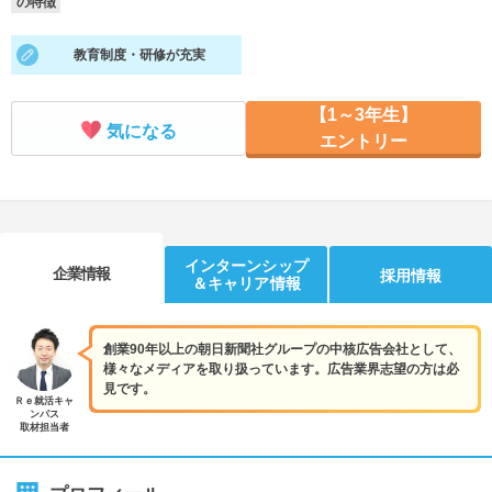
の特徴
就活支援
就活コラム
教育制度・研修が充実
就活ノウハウが満載！
お役立ち記事・相談室など
【1～3年生】
適職診断
就活チャンネル
気になる
エントリー
あなたに合う仕事を診断！
動画で対策講座をチェック
就活ニュースペーパー
よくある質問
就活時事ニュースを更新
不明点があればこちら
インターンシップ
企業情報
採用情報
＆キャリア情報
創業90年以上の朝日新聞社グループの中核広告会社として、
様々なメディアを取り扱っています。広告業界志望の方は必
見です。
Ｒｅ就活キャ
ンパス
取材担当者