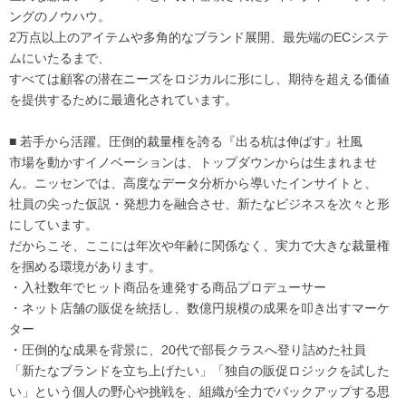
ングのノウハウ。
2万点以上のアイテムや多角的なブランド展開、最先端のECシステ
ムにいたるまで、
すべては顧客の潜在ニーズをロジカルに形にし、期待を超える価値
を提供するために最適化されています。
■ 若手から活躍。圧倒的裁量権を誇る『出る杭は伸ばす』社風
市場を動かすイノベーションは、トップダウンからは生まれませ
ん。ニッセンでは、高度なデータ分析から導いたインサイトと、
社員の尖った仮説・発想力を融合させ、新たなビジネスを次々と形
にしています。
だからこそ、ここには年次や年齢に関係なく、実力で大きな裁量権
を掴める環境があります。
・入社数年でヒット商品を連発する商品プロデューサー
・ネット店舗の販促を統括し、数億円規模の成果を叩き出すマーケ
ター
・圧倒的な成果を背景に、20代で部長クラスへ登り詰めた社員
「新たなブランドを立ち上げたい」「独自の販促ロジックを試した
い」という個人の野心や挑戦を、組織が全力でバックアップする思