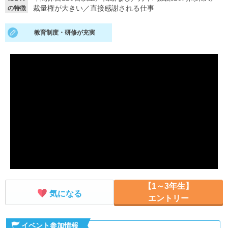
裁量権が大きい
／
直接感謝される仕事
の特徴
就活支援
就活コラム
教育制度・研修が充実
就活ノウハウが満載！
お役立ち記事・相談室など
適職診断
就活チャンネル
あなたに合う仕事を診断！
動画で対策講座をチェック
就活ニュースペーパー
よくある質問
就活時事ニュースを更新
不明点があればこちら
【1～3年生】
気になる
エントリー
イベント参加情報