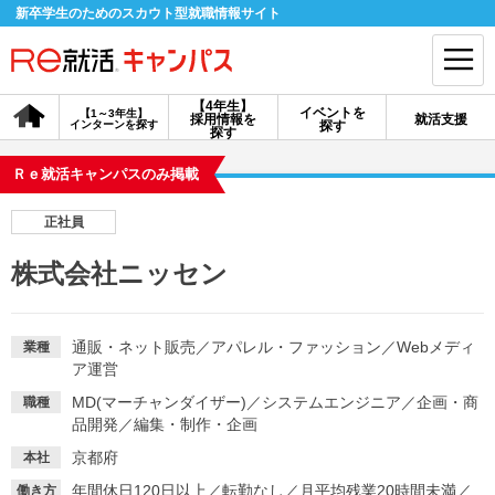
新卒学生のためのスカウト型就職情報サイト
【4年生】
イベントを
【1～3年生】
採用情報を
就活支援
インターンを探す
探す
会員登録
ログイン
探す
Ｒｅ就活キャンパスのみ掲載
会員ID・パスワードを忘れた方はこちら
正社員
探す
株式会社ニッセン
【4年生】
【4年生】
【1～3年生】
採用情報を探す
説明会を探す
インターンを探す
通販・ネット販売
／
アパレル・ファッション
／
Webメディ
業種
ア運営
MD(マーチャンダイザー)
／
システムエンジニア
／
企画・商
職種
イベントを探す
スカウト
お知らせ
品開発
／
編集・制作・企画
京都府
本社
就活ノウハウ・サポート
年間休日120日以上
／
転勤なし
／
月平均残業20時間未満
／
働き方