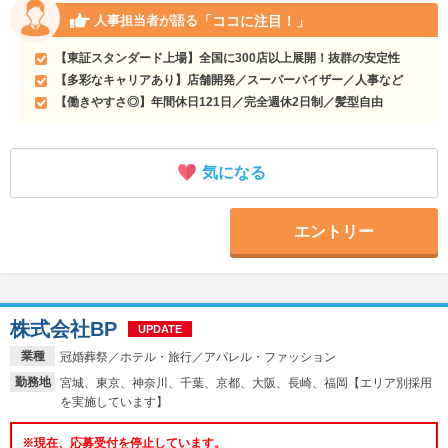
「ココに注目！」
人事担当者が語る
【東証スタンダード上場】全国に300店以上展開！抜群の安定性
【多彩なキャリアあり】店舗開発／スーパーバイザー／人事など
【働きやすさ◎】年間休日121日／完全週休2日制／髪型自由
気になる
エントリー
株式会社BP
UPDATE
業種
冠婚葬祭／ホテル・旅行／アパレル・ファッション
勤務地
宮城、東京、神奈川、千葉、京都、大阪、長崎、福岡【エリア別採用
を実施しています】
※現在、応募受付を停止しています。