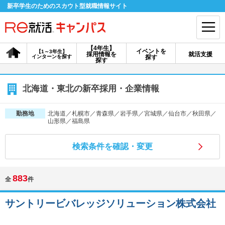
新卒学生のためのスカウト型就職情報サイト
【4年生】
イベントを
【1～3年生】
採用情報を
就活支援
インターンを探す
探す
会員登録
ログイン
探す
会員ID・パスワードを忘れた方はこちら
北海道・東北の新卒採用・企業情報
探す
北海道／札幌市／青森県／岩手県／宮城県／仙台市／秋田県／
勤務地
山形県／福島県
【4年生】
【4年生】
【1～3年生】
検索条件を確認・変更
採用情報を探す
説明会を探す
インターンを探す
883
全
件
イベントを探す
スカウト
お知らせ
サントリービバレッジソリューション株式会社
就活ノウハウ・サポート