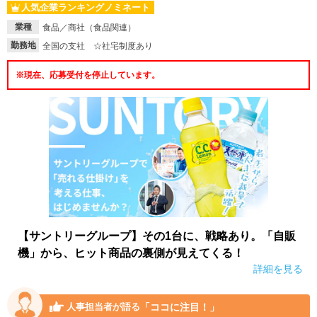
人気企業ランキングノミネート
就活支援
就活コラム
業種
食品／商社（食品関連）
勤務地
全国の支社 ☆社宅制度あり
就活ノウハウが満載！
お役立ち記事・相談室など
※現在、応募受付を停止しています。
適職診断
就活チャンネル
あなたに合う仕事を診断！
動画で対策講座をチェック
就活ニュースペーパー
よくある質問
就活時事ニュースを更新
不明点があればこちら
【サントリーグループ】その1台に、戦略あり。「自販
機」から、ヒット商品の裏側が見えてくる！
詳細を見る
「ココに注目！」
人事担当者が語る