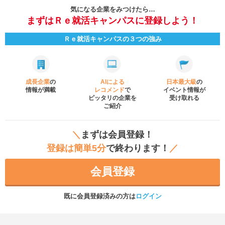
気になる企業をみつけたら…
まずはＲｅ就活キャンパスに登録しよう！
Ｒｅ就活キャンパスの３つの強み
成長企業
の
AIによる
日本最大級
の
情報が満載
レコメンド
で
イベント
情報が
ピッタリの企業を
受け取れる
ご紹介
＼
まずは会員登録！
登録は簡単5分
で終わります！
／
会員登録
既に会員登録済みの方は
ログイン