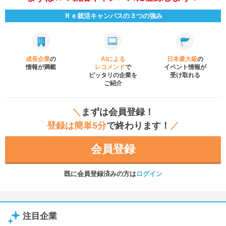
Ｒｅ就活キャンパスの３つの強み
成長企業
の
AIによる
日本最大級
の
情報が満載
レコメンド
で
イベント
情報が
ピッタリの企業を
受け取れる
ご紹介
＼
まずは会員登録！
登録は簡単5分
で終わります！
／
会員登録
既に会員登録済みの方は
ログイン
注目企業