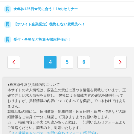
★年休125日★間に合う！1hのセミナー
【ホワイト企業認定】後悔しない就職先へ！
受付・事務など募集★採用枠僅か！
4
5
6
●検索条件及び掲載内容について
本サイトの求人情報は、広告主の責任に基づき情報を掲載しています。正
確で詳しい求人情報を目指し、 弊社による掲載内容の確認を随時行って
おりますが、掲載情報の内容についてすべてを保証しているわけではあり
ません。
就職活動の際には、雇用形態・勤務時間・休日休暇・給与・待遇などの詳
細情報をご自身で十分に確認して頂きますようお願い致します。
万一、掲載内容と事実に相違があった際は、下記問い合わせフォームより
ご連絡ください。調査の上、対応いたします。
「
Ｒｅ就活キャンパス お問い合わせフォーム(質問箱)
」