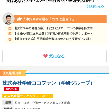
実はあなたの生活の中で当社製品・技術が活躍中！
詳細を見る
「ココに注目！」
人事担当者が語る
【設立74年の老舗企業】まだまだグローバルに事業を拡大中
【社員の4割は文系出身】3年間の育成期間で手厚くサポート
【働きやすさ◎】平均勤続年数15.6年という実績がその証！
気になる
優良厳選企業
株式会社学研ココファン（学研グループ）
UPDATE
人気企業ランキングノミネート
業種
医療・福祉・介護サービス／教育／不動産