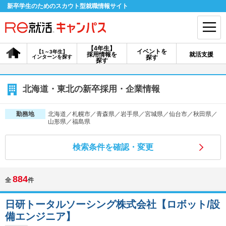
新卒学生のためのスカウト型就職情報サイト
【4年生】
イベントを
【1～3年生】
採用情報を
就活支援
インターンを探す
探す
会員登録
ログイン
探す
会員ID・パスワードを忘れた方はこちら
北海道・東北の新卒採用・企業情報
探す
北海道／札幌市／青森県／岩手県／宮城県／仙台市／秋田県／
勤務地
山形県／福島県
【4年生】
【4年生】
【1～3年生】
検索条件を確認・変更
採用情報を探す
説明会を探す
インターンを探す
884
全
件
イベントを探す
スカウト
お知らせ
日研トータルソーシング株式会社【ロボット/設
備エンジニア】
就活ノウハウ・サポート