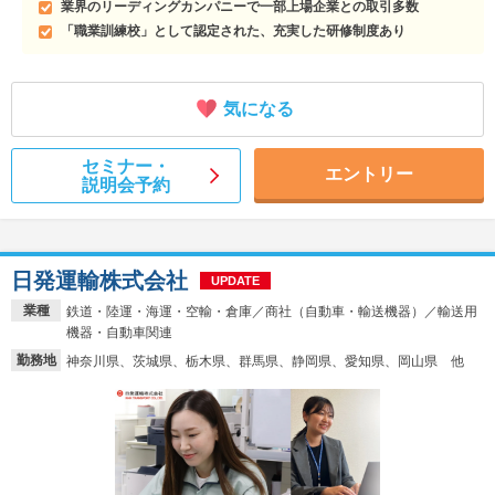
業界のリーディングカンパニーで一部上場企業との取引多数
「職業訓練校」として認定された、充実した研修制度あり
気になる
セミナー・
エントリー
説明会予約
日発運輸株式会社
UPDATE
業種
鉄道・陸運・海運・空輸・倉庫／商社（自動車・輸送機器）／輸送用
機器・自動車関連
勤務地
神奈川県、茨城県、栃木県、群馬県、静岡県、愛知県、岡山県 他