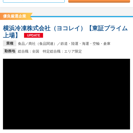
優良厳選企業
横浜冷凍株式会社（ヨコレイ）【東証プライム
上場】
UPDATE
業種
食品／商社（食品関連）／鉄道・陸運・海運・空輸・倉庫
勤務地
総合職：全国 特定総合職：エリア限定