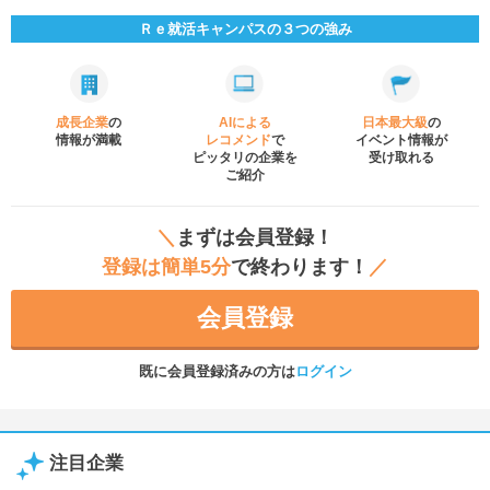
Ｒｅ就活キャンパスの３つの強み
成長企業
の
AIによる
日本最大級
の
情報が満載
レコメンド
で
イベント
情報が
ピッタリの企業を
受け取れる
ご紹介
＼
まずは会員登録！
登録は簡単5分
で終わります！
／
会員登録
既に会員登録済みの方は
ログイン
注目企業