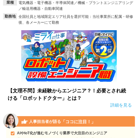
業種
電気機器・電子機器・半導体関連／機械・プラントエンジニアリング
／輸送用機器・自動車関連
就活支援
就活コラム
勤務地
全国社員と地域限定エリア社員を選択可能：当社事業所に配属・研修
就活ノウハウが満載！
お役立ち記事・相談室など
後、各メーカーにて勤務
適職診断
就活チャンネル
あなたに合う仕事を診断！
動画で対策講座をチェック
就活ニュースペーパー
よくある質問
就活時事ニュースを更新
不明点があればこちら
【文理不問】未経験からエンジニア？！必要とされ続
ける「ロボットドクター」とは？
詳細を見る
「ココに注目！」
人事担当者が語る
AIやIoT化が進むモノづくり業界で大注目のエンジニア