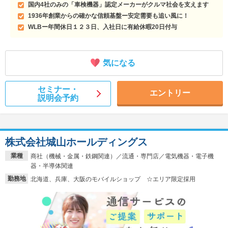
国内4社のみの「車検機器」認定メーカーがクルマ社会を支えます
1936年創業からの確かな信頼基盤ー安定需要も追い風に！
WLBー年間休日１２３日、入社日に有給休暇20日付与
気になる
セミナー・
エントリー
説明会予約
株式会社城山ホールディングス
業種
商社（機械・金属・鉄鋼関連）／流通・専門店／電気機器・電子機
器・半導体関連
勤務地
北海道、兵庫、大阪のモバイルショップ ☆エリア限定採用