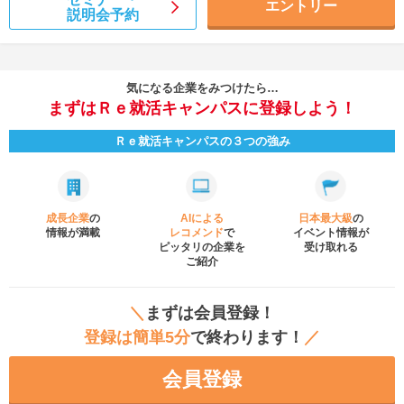
エントリー
説明会予約
気になる企業をみつけたら…
まずはＲｅ就活キャンパスに登録しよう！
Ｒｅ就活キャンパスの３つの強み
成長企業
の
AIによる
日本最大級
の
情報が満載
レコメンド
で
イベント
情報が
ピッタリの企業を
受け取れる
ご紹介
＼
まずは会員登録！
登録は簡単5分
で終わります！
／
会員登録