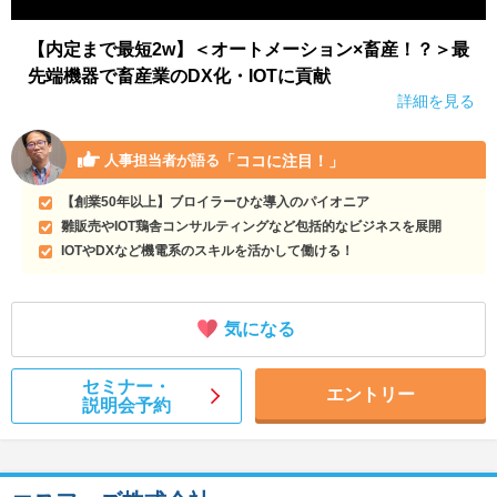
【内定まで最短2w】＜オートメーション×畜産！？＞最
先端機器で畜産業のDX化・IOTに貢献
詳細を見る
「ココに注目！」
人事担当者が語る
【創業50年以上】ブロイラーひな導入のパイオニア
雛販売やIOT鶏舎コンサルティングなど包括的なビジネスを展開
IOTやDXなど機電系のスキルを活かして働ける！
気になる
セミナー・
エントリー
説明会予約