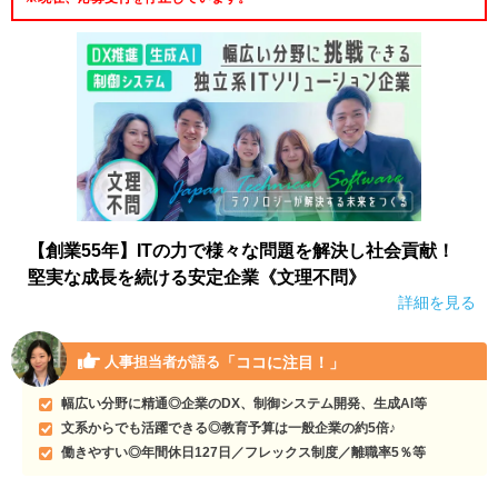
【創業55年】ITの力で様々な問題を解決し社会貢献！
堅実な成長を続ける安定企業《文理不問》
詳細を見る
「ココに注目！」
人事担当者が語る
幅広い分野に精通◎企業のDX、制御システム開発、生成AI等
文系からでも活躍できる◎教育予算は一般企業の約5倍♪
働きやすい◎年間休日127日／フレックス制度／離職率5％等