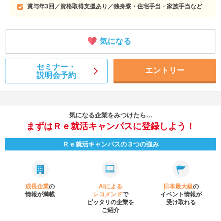
賞与年3回／資格取得支援あり／独身寮・住宅手当・家族手当など
気になる
セミナー・
エントリー
説明会予約
気になる企業をみつけたら…
まずはＲｅ就活キャンパスに登録しよう！
Ｒｅ就活キャンパスの３つの強み
成長企業
の
AIによる
日本最大級
の
情報が満載
レコメンド
で
イベント
情報が
ピッタリの企業を
受け取れる
ご紹介