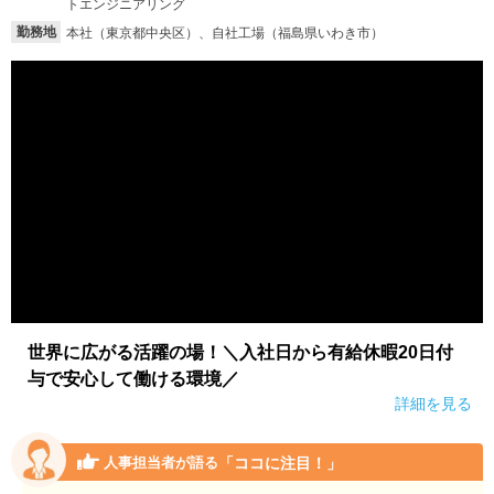
トエンジニアリング
勤務地
本社（東京都中央区）、自社工場（福島県いわき市）
就活支援
就活コラム
就活ノウハウが満載！
お役立ち記事・相談室など
適職診断
就活チャンネル
あなたに合う仕事を診断！
動画で対策講座をチェック
就活ニュースペーパー
よくある質問
就活時事ニュースを更新
不明点があればこちら
世界に広がる活躍の場！＼入社日から有給休暇20日付
与で安心して働ける環境／
詳細を見る
「ココに注目！」
人事担当者が語る