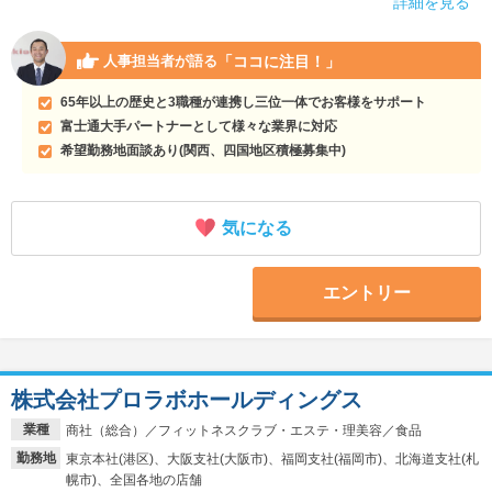
詳細を見る
「ココに注目！」
人事担当者が語る
65年以上の歴史と3職種が連携し三位一体でお客様をサポート
富士通大手パートナーとして様々な業界に対応
希望勤務地面談あり(関西、四国地区積極募集中)
気になる
エントリー
株式会社プロラボホールディングス
業種
商社（総合）／フィットネスクラブ・エステ・理美容／食品
勤務地
東京本社(港区)、大阪支社(大阪市)、福岡支社(福岡市)、北海道支社(札
幌市)、全国各地の店舗