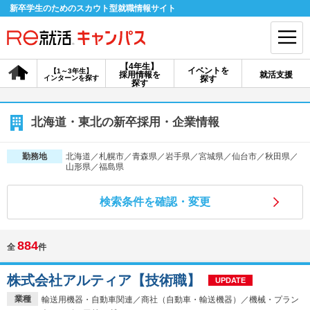
新卒学生のためのスカウト型就職情報サイト
【4年生】
イベントを
【1～3年生】
採用情報を
就活支援
インターンを探す
探す
会員登録
ログイン
探す
会員ID・パスワードを忘れた方はこちら
北海道・東北の新卒採用・企業情報
探す
北海道／札幌市／青森県／岩手県／宮城県／仙台市／秋田県／
勤務地
山形県／福島県
【4年生】
【4年生】
【1～3年生】
検索条件を確認・変更
採用情報を探す
説明会を探す
インターンを探す
884
全
件
イベントを探す
スカウト
お知らせ
株式会社アルティア【技術職】
UPDATE
就活ノウハウ・サポート
業種
輸送用機器・自動車関連／商社（自動車・輸送機器）／機械・プラン