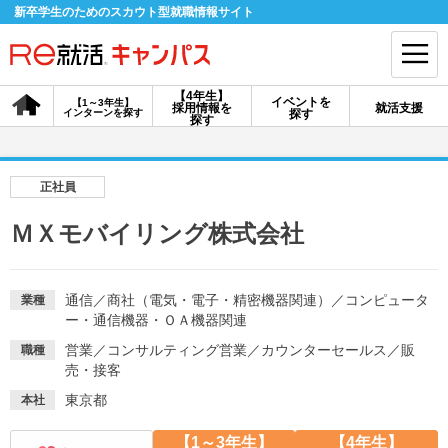
新卒学生のためのスカウト型就職情報サイト
【4年生】
イベントを
【1～3年生】
採用情報を
就活支援
インターンを探す
探す
会員登録
ログイン
探す
会員ID・パスワードを忘れた方はこちら
正社員
探す
ＭＸモバイリング株式会社
【4年生】
【4年生】
【1～3年生】
採用情報を探す
説明会を探す
インターンを探す
通信
／
商社（電気・電子・精密機器関連）
／
コンピュータ
業種
ー・通信機器・ＯＡ機器関連
営業
／
コンサルティング営業
／
カウンターセールス
／
販
職種
イベントを探す
売・接客
スカウト
お知らせ
東京都
本社
就活ノウハウ・サポート
【1～3年生】
【4年生】