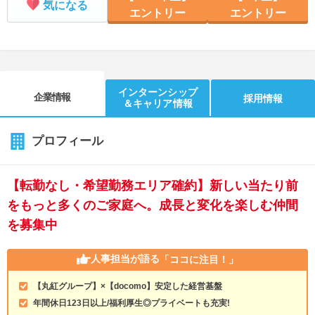
気になる
エントリー
エントリー
就活支援
就活コラム
就活ノウハウが満載！
お役立ち記事・相談室など
適職診断
就活チャンネル
インターンシップ
企業情報
あなたに合う仕事を診断！
動画で対策講座をチェック
採用情報
＆キャリア情報
就活ニュースペーパー
よくある質問
プロフィール
就活時事ニュースを更新
不明点があればこちら
【転勤なし・希望勤務エリア確約】新しい当たり前
をもっと多くのご家庭へ。成長と変化を楽しむ仲間
を募集中
人事担当が語る
「ココに注目！」
【丸紅グループ】×【docomo】安定した経営基盤
年間休日123日以上/福利厚生◎プライベートも充実!