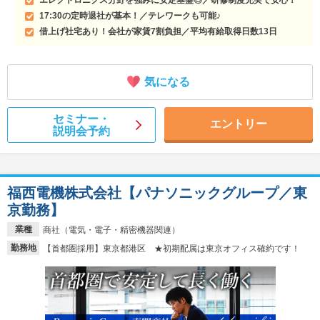
17:30の定時退社が基本！／テレワークも可能♪
借上げ社宅あり！会社が家賃7割負担／平均有給取得日数13日
気になる
セミナー・
エントリー
説明会予約
福西電機株式会社【パナソニックグループ／東
京勤務】
業種
商社（電気・電子・精密機器関連）
勤務地
【首都圏採用】東京都港区 ★初期配属は東京オフィス確約です！