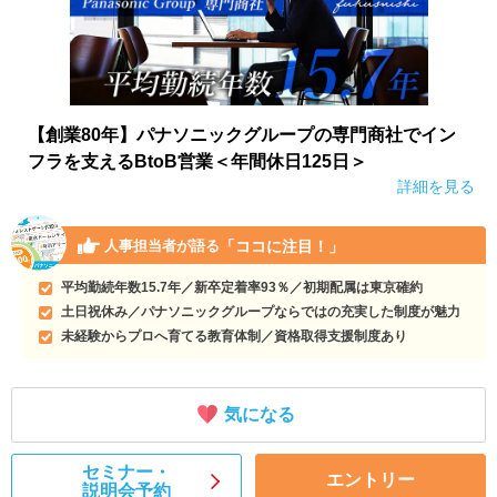
【創業80年】パナソニックグループの専門商社でイン
フラを支えるBtoB営業＜年間休日125日＞
詳細を見る
「ココに注目！」
人事担当者が語る
平均勤続年数15.7年／新卒定着率93％／初期配属は東京確約
土日祝休み／パナソニックグループならではの充実した制度が魅力
未経験からプロへ育てる教育体制／資格取得支援制度あり
気になる
セミナー・
エントリー
説明会予約