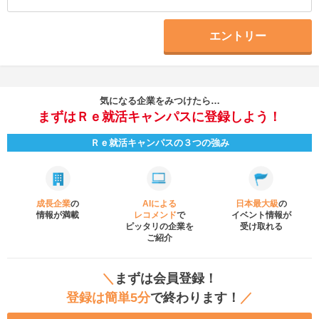
エントリー
気になる企業をみつけたら…
まずはＲｅ就活キャンパスに登録しよう！
Ｒｅ就活キャンパスの３つの強み
成長企業
の
AIによる
日本最大級
の
情報が満載
レコメンド
で
イベント
情報が
ピッタリの企業を
受け取れる
ご紹介
＼
まずは会員登録！
登録は簡単5分
で終わります！
／