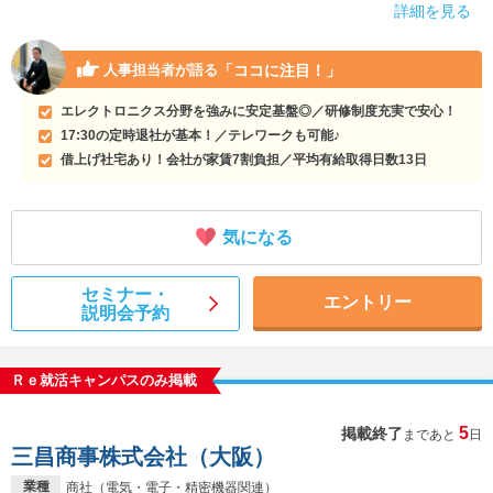
詳細を見る
「ココに注目！」
人事担当者が語る
エレクトロニクス分野を強みに安定基盤◎／研修制度充実で安心！
17:30の定時退社が基本！／テレワークも可能♪
借上げ社宅あり！会社が家賃7割負担／平均有給取得日数13日
気になる
セミナー・
エントリー
説明会予約
Ｒｅ就活キャンパスのみ掲載
5
掲載終了
まであと
日
三昌商事株式会社（大阪）
業種
商社（電気・電子・精密機器関連）