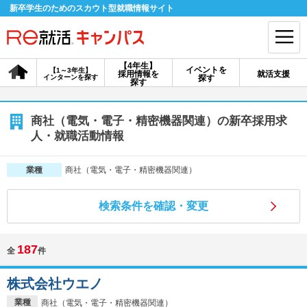
新卒学生のためのスカウト型就職情報サイト
【4年生】
イベントを
【1～3年生】
採用情報を
就活支援
インターンを探す
探す
会員登録
ログイン
探す
会員ID・パスワードを忘れた方はこちら
商社（電気・電子・精密機器関連）の新卒採用求
人・就職活動情報
探す
商社（電気・電子・精密機器関連）
業種
【4年生】
【4年生】
【1～3年生】
採用情報を探す
説明会を探す
インターンを探す
検索条件を確認・変更
187
全
件
イベントを探す
スカウト
お知らせ
株式会社ウエノ
就活ノウハウ・サポート
業種
商社（電気・電子・精密機器関連）