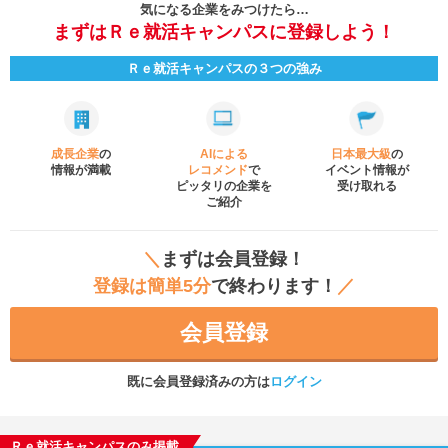
気になる企業をみつけたら…
まずはＲｅ就活キャンパスに登録しよう！
Ｒｅ就活キャンパスの３つの強み
成長企業
の
AIによる
日本最大級
の
情報が満載
レコメンド
で
イベント
情報が
ピッタリの企業を
受け取れる
ご紹介
＼
まずは会員登録！
登録は簡単5分
で終わります！
／
会員登録
既に会員登録済みの方は
ログイン
Ｒｅ就活キャンパスのみ掲載