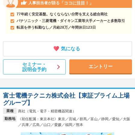
「ココに注目！」
人事担当者が語る
77年続く安定基盤。なくならない分野を支える総合商社
パナソニック・三菱電機・ダイキン工業等大手メーカーと多数取引
転居を伴う転勤なし／月給28万／年間休日123日
気になる
セミナー・
エントリー
説明会予約
富士電機テクニカ株式会社【東証プライム上場
グループ】
業種
商社（電気・電子・精密機器関連）
勤務地
《初任配属：東京本社》東京／宮城／群馬／富山／静岡／愛知／大阪
／兵庫／広島／山口／愛媛／福岡／熊本