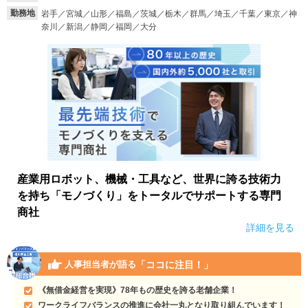
勤務地
岩手／宮城／山形／福島／茨城／栃木／群馬／埼玉／千葉／東京／神
就活支援
就活コラム
奈川／新潟／静岡／福岡／大分
就活ノウハウが満載！
お役立ち記事・相談室など
適職診断
就活チャンネル
あなたに合う仕事を診断！
動画で対策講座をチェック
就活ニュースペーパー
よくある質問
就活時事ニュースを更新
不明点があればこちら
産業用ロボット、機械・工具など、世界に誇る技術力
を持ち「モノづくり」をトータルでサポートする専門
商社
詳細を見る
「ココに注目！」
人事担当者が語る
《無借金経営を実現》78年もの歴史を誇る老舗企業！
ワークライフバランスの推進に会社一丸となり取り組んでいます！