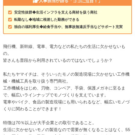
人事担当が語る
「ココに注目！」
安定性抜群◆生活インフラを支える商材を扱う商社
転勤なし◆地域に根差した勤務ができる
独自の福利厚生◆給食手当や、無事故無違反手当などサポート充実
飛行機、新幹線、電車、電力などの私たちの生活に欠かせないも
の。
皆さんも普段から利用されているのではないでしょうか？
私たちヤマイチは、そういったモノの製造現場に欠かせない工作機
械・機械工具を取り扱う専門商社。
工作機械をはじめ、刃物、コンベア、手袋、保護メガネに至るま
で、幅広いラインナップでモノづくりを支えています。
電車やバイク、食品の製造現場にも用いられるなど、幅広いモノづ
くりに関わることができます！
特徴は70％以上が大手企業との取引であること。
生活に欠かせないモノの製造なので需要が無くなることはなく、55