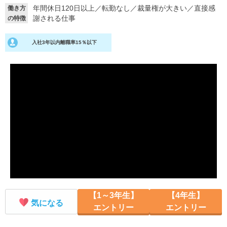
年間休日120日以上
／
転勤なし
／
裁量権が大きい
／
直接感
働き方
就活支援
就活コラム
謝される仕事
の特徴
就活ノウハウが満載！
お役立ち記事・相談室など
入社3年以内離職率15％以下
適職診断
就活チャンネル
あなたに合う仕事を診断！
動画で対策講座をチェック
就活ニュースペーパー
よくある質問
就活時事ニュースを更新
不明点があればこちら
【1～3年生】
【4年生】
気になる
エントリー
エントリー