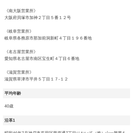
《南大阪営業所》
大阪府貝塚市加神２丁目５番１２号
《岐阜営業所》
岐阜県各務原市那加前洞新町４丁目１９６番地
《名古屋営業所》
愛知県名古屋市南区宝生町４丁目６番地
《滋賀営業所》
滋賀県草津市平井５丁目１７-１２
平均年齢
40歳
沿革1
昭和46年7月神戸市長田区菅原通7丁目において（株）山一興業を