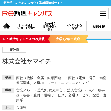
新卒学生のためのスカウト型就職情報サイト
【4年生】
イベントを
【1～3年生】
採用情報を
就活支援
インターンを探す
探す
会員登録
ログイン
探す
Ｒｅ就活キャンパスのみ掲載
大学1,2年生歓迎
会員ID・パスワードを忘れた方はこちら
正社員
探す
株式会社ヤマイチ
【4年生】
【4年生】
【1～3年生】
採用情報を探す
説明会を探す
インターンを探す
商社（機械・金属・鉄鋼関連）
／
商社（電気・電子・精密
業種
機器関連）
／
機械・プラントエンジニアリング
営業
／
ルート営業(得意先中心)
／
法人営業(BtoB)
／
一般事
職種
イベントを探す
スカウト
お知らせ
務・秘書・受付
／
運輸サービス、交通サービス、配送、倉
庫系
就活ノウハウ・サポート
兵庫県
本社