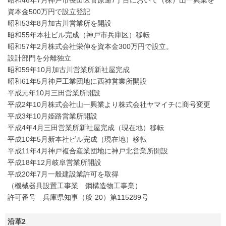
資本金500万円で設立登記
昭和53年8月加古川営業所を開設
昭和55年本社ビル完成（神戸市兵庫区）移転
昭和57年2月株式会社栄伸を資本金300万円で設立。
設計部門を分離独立
昭和59年10月加古川営業所新社屋完成
昭和61年5月神戸工業団地に西神営業所開設
平成元年10月三田営業所開設
平成2年10月株式会社山一興業より株式会社ヤマイチに商号変更
平成3年10月姫路営業所開設
平成4年4月三田営業所新社屋完成（現在地）移転
平成10年5月新本社ビル完成（現在地）移転
平成11年4月神戸複合産業団地に神戸北営業所開設
平成18年12月岐阜営業所開設
平成20年7月一般建設業許可を取得
（機械器具設置工事業 鋼構造物工事業）
許可番号 兵庫県知事（般-20）第115289号
沿革2