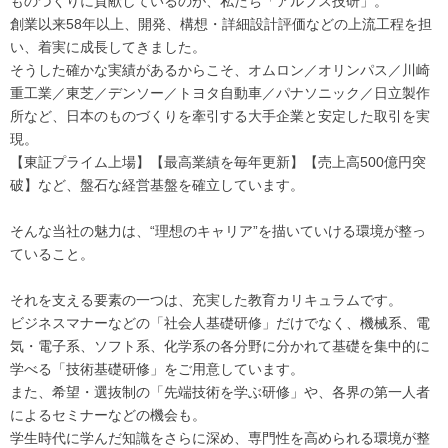
ものづくりに貢献しているのが、私たち「アルプス技研」。
創業以来58年以上、開発、構想・詳細設計評価などの上流工程を担
い、着実に成長してきました。
そうした確かな実績があるからこそ、オムロン／オリンパス／川崎
重工業／東芝／デンソー／トヨタ自動車／パナソニック／日立製作
所など、日本のものづくりを牽引する大手企業と安定した取引を実
現。
【東証プライム上場】【最高業績を毎年更新】【売上高500億円突
破】など、盤石な経営基盤を確立しています。
そんな当社の魅力は、“理想のキャリア”を描いていける環境が整っ
ていること。
それを支える要素の一つは、充実した教育カリキュラムです。
ビジネスマナーなどの「社会人基礎研修」だけでなく、機械系、電
気・電子系、ソフト系、化学系の各分野に分かれて基礎を集中的に
学べる「技術基礎研修」をご用意しています。
また、希望・選抜制の「先端技術を学ぶ研修」や、各界の第一人者
によるセミナーなどの機会も。
学生時代に学んだ知識をさらに深め、専門性を高められる環境が整