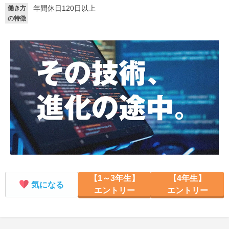
年間休日120日以上
働き方
就活支援
就活コラム
の特徴
就活ノウハウが満載！
お役立ち記事・相談室など
適職診断
就活チャンネル
あなたに合う仕事を診断！
動画で対策講座をチェック
就活ニュースペーパー
よくある質問
就活時事ニュースを更新
不明点があればこちら
【1～3年生】
【4年生】
気になる
エントリー
エントリー