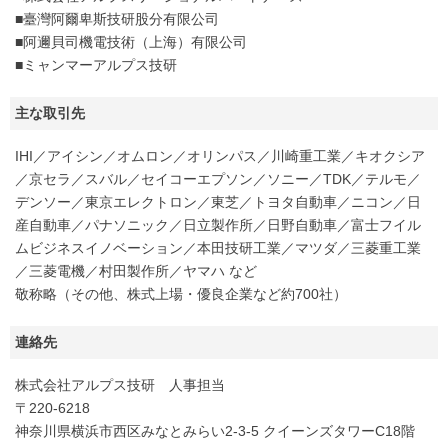
■臺灣阿爾卑斯技研股分有限公司
■阿邇貝司機電技術（上海）有限公司
■ミャンマーアルプス技研
主な取引先
IHI／アイシン／オムロン／オリンパス／川崎重工業／キオクシア
／京セラ／スバル／セイコーエプソン／ソニー／TDK／テルモ／
デンソー／東京エレクトロン／東芝／トヨタ自動車／ニコン／日
産自動車／パナソニック／日立製作所／日野自動車／富士フイル
ムビジネスイノベーション／本田技研工業／マツダ／三菱重工業
／三菱電機／村田製作所／ヤマハ など
敬称略（その他、株式上場・優良企業など約700社）
連絡先
株式会社アルプス技研 人事担当
〒220-6218
神奈川県横浜市西区みなとみらい2-3-5 クイーンズタワーC18階