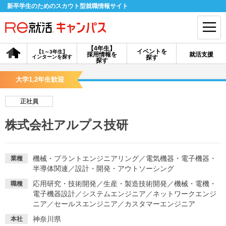
新卒学生のためのスカウト型就職情報サイト
【4年生】
イベントを
【1～3年生】
採用情報を
就活支援
インターンを探す
探す
会員登録
ログイン
探す
大学1,2年生歓迎
会員ID・パスワードを忘れた方はこちら
正社員
探す
株式会社アルプス技研
【4年生】
【4年生】
【1～3年生】
採用情報を探す
説明会を探す
インターンを探す
機械・プラントエンジニアリング
／
電気機器・電子機器・
業種
半導体関連
／
設計・開発・アウトソーシング
応用研究・技術開発
／
生産・製造技術開発
／
機械・電機・
職種
イベントを探す
スカウト
お知らせ
電子機器設計
／
システムエンジニア
／
ネットワークエンジ
ニア
／
セールスエンジニア
／
カスタマーエンジニア
就活ノウハウ・サポート
神奈川県
本社