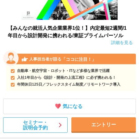
【みんなの就活人気企業業界1位！】内定最短2週間/1
年目から設計開発に携われる/東証プライムパーソル
詳細を見る
「ココに注目！」
人事担当者が語る
自動車・航空宇宙・ロボット・ITなど多様な業界で活躍
入社1年目から《設計・開発の上流工程》に必ず携われる！
年間休日125日／フレックスタイム制度／リモートワーク導入
気になる
セミナー・
エントリー
説明会予約