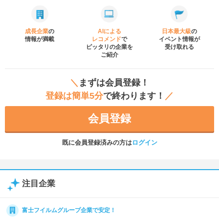
成長企業
の
AIによる
日本最大級
の
情報が満載
レコメンド
で
イベント
情報が
ピッタリの企業を
受け取れる
ご紹介
＼
まずは会員登録！
登録は簡単5分
で終わります！
／
会員登録
既に会員登録済みの方は
ログイン
注目企業
富士フイルムグループ企業で安定！