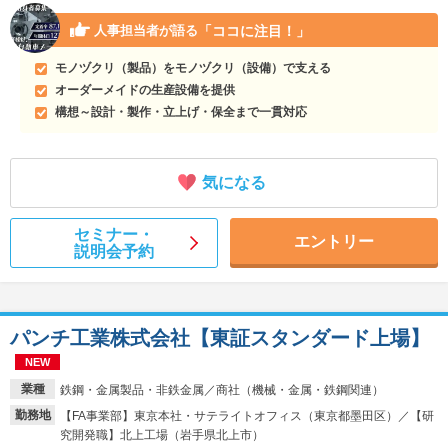
「ココに注目！」
人事担当者が語る
モノヅクリ（製品）をモノヅクリ（設備）で支える
オーダーメイドの生産設備を提供
構想～設計・製作・立上げ・保全まで一貫対応
気になる
セミナー・
エントリー
説明会予約
パンチ工業株式会社【東証スタンダード上場】
NEW
業種
鉄鋼・金属製品・非鉄金属／商社（機械・金属・鉄鋼関連）
勤務地
【FA事業部】東京本社・サテライトオフィス（東京都墨田区）／【研
究開発職】北上工場（岩手県北上市）