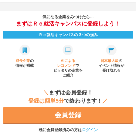
気になる企業をみつけたら…
まずはＲｅ就活キャンパスに登録しよう！
Ｒｅ就活キャンパスの３つの強み
成長企業
の
AIによる
日本最大級
の
情報が満載
レコメンド
で
イベント
情報が
ピッタリの企業を
受け取れる
ご紹介
＼
まずは会員登録！
登録は簡単5分
で終わります！
／
会員登録
既に会員登録済みの方は
ログイン