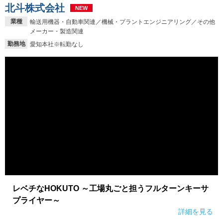
北斗株式会社
NEW
就活支援
就活コラム
業種
輸送用機器・自動車関連／機械・プラントエンジニアリング／その他
メーカー・製造関連
就活ノウハウが満載！
お役立ち記事・相談室など
勤務地
愛知本社※転勤なし
適職診断
就活チャンネル
あなたに合う仕事を診断！
動画で対策講座をチェック
就活ニュースペーパー
よくある質問
就活時事ニュースを更新
不明点があればこちら
レベチなHOKUTO ～工場丸ごと担うフルターンキーサ
プライヤー～
詳細を見る