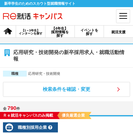
新卒学生のためのスカウト型就職情報サイト
【4年生】
イベントを
【1～3年生】
採用情報を
就活支援
インターンを探す
探す
会員登録
ログイン
探す
会員ID・パスワードを忘れた方はこちら
応用研究・技術開発の新卒採用求人・就職活動情
報
探す
応用研究・技術開発
職種
【4年生】
【4年生】
【1～3年生】
採用情報を探す
説明会を探す
インターンを探す
検索条件を確認・変更
790
全
件
イベントを探す
スカウト
お知らせ
Ｒｅ就活キャンパスのみ掲載
優良厳選企業
職種別採用企業
就活ノウハウ・サポート