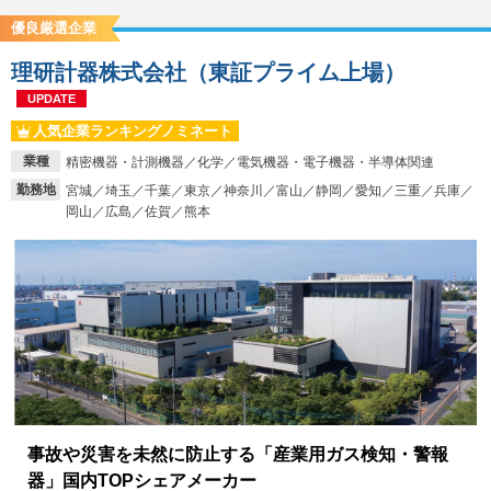
優良厳選企業
理研計器株式会社（東証プライム上場）
UPDATE
人気企業ランキングノミネート
業種
精密機器・計測機器／化学／電気機器・電子機器・半導体関連
勤務地
宮城／埼玉／千葉／東京／神奈川／富山／静岡／愛知／三重／兵庫／
岡山／広島／佐賀／熊本
事故や災害を未然に防止する「産業用ガス検知・警報
器」国内TOPシェアメーカー