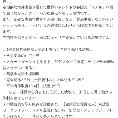
職」。
定期的な海外出張を通じて世界のトレンドや各国の「リアル」を肌
で感じながら、グローバルな視点を養える環境です。
また、正確な実務で世界との懸け橋となる「貿易事務」などのポジ
ションもあり、一人ひとりの適性に合わせた活躍の場を用意してい
ます。
専門性を磨きながら、着実にキャリアを築いていける環境ですよ。
□【健康経営優良法人認定】安心して長く働ける環境□
・全員支給の住宅手当
・スタートダッシュを支える、20代スタッフ限定手当（※全国転勤
型スタッフに限る）
・奨学金返済支援制度
・完全週休2日制（土日祝休み）※年間休日125日
・平均有休取得13.4日（法定は5日）
......など、社員が心身ともに充実した状態で、安心して長く働ける
体制を整えています。
その継続的な取り組みが評価され、【健康経営優良法人】も認定。
ワークライフバランスを重視しながら、無理なくステップアップし
ていけるサポート体制が整えられています。