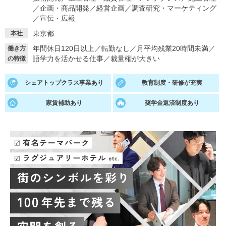
／
企画・商品開発
／
経営企画
／
調査研究・マーケティング
就活支援
就活コラム
／
宣伝・広報
東京都
就活ノウハウが満載！
お役立ち記事・相談室など
本社
年間休日120日以上
／
転勤なし
／
月平均残業20時間未満
／
働き方
適職診断
就活チャンネル
語学力を活かせる仕事
／
裁量権が大きい
の特徴
あなたに合う仕事を診断！
動画で対策講座をチェック
シェアトップクラス事業あり
教育制度・研修が充実
就活ニュースペーパー
よくある質問
家賃補助あり
奨学金返済制度あり
就活時事ニュースを更新
不明点があればこちら