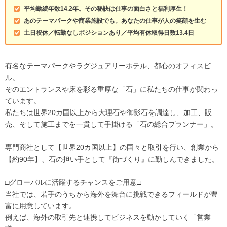
平均勤続年数14.2年。その秘訣は仕事の面白さと福利厚生！
あのテーマパークや商業施設でも。あなたの仕事が人の笑顔を生む
土日祝休／転勤なしポジションあり／平均有休取得日数13.4日
有名なテーマパークやラグジュアリーホテル、都心のオフィスビ
ル。
そのエントランスや床を彩る重厚な「石」に私たちの仕事が関わっ
ています。
私たちは世界20カ国以上から大理石や御影石を調達し、加工、販
売、そして施工までを一貫して手掛ける「石の総合プランナー」。
専門商社として【世界20カ国以上】の国々と取引を行い、創業から
【約90年】、石の担い手として『街づくり』に勤しんできました。
□グローバルに活躍するチャンスをご用意□
当社では、若手のうちから海外を舞台に挑戦できるフィールドが豊
富に用意しています。
例えば、海外の取引先と連携してビジネスを動かしていく「営業