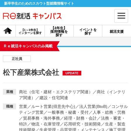
新卒学生のためのスカウト型就職情報サイト
【4年生】
イベントを
【1～3年生】
採用情報を
就活支援
インターンを探す
探す
会員登録
ログイン
探す
Ｒｅ就活キャンパスのみ掲載
会員ID・パスワードを忘れた方はこちら
正社員
探す
松下産業株式会社
UPDATE
【4年生】
【4年生】
【1～3年生】
採用情報を探す
説明会を探す
インターンを探す
商社（住宅・建材・エクステリア関連）
／
商社（インテリ
業種
ア関連）
／
建設・住宅関連
営業
／
ルート営業(得意先中心)
／
法人営業(BtoB)
／
コンサル
職種
イベントを探す
スカウト
お知らせ
ティング営業
／
一般事務・秘書・受付
／
人事・総務・労務
／
貿易事務・海外事務
／
経理・財務・会計
／
法務・審査・
特許
／
物流・在庫管理
／
応用研究・技術開発
／
生産・製造
就活ノウハウ・サポート
技術開発
／
生産管理・品質管理・メンテナンス
／
施工管理