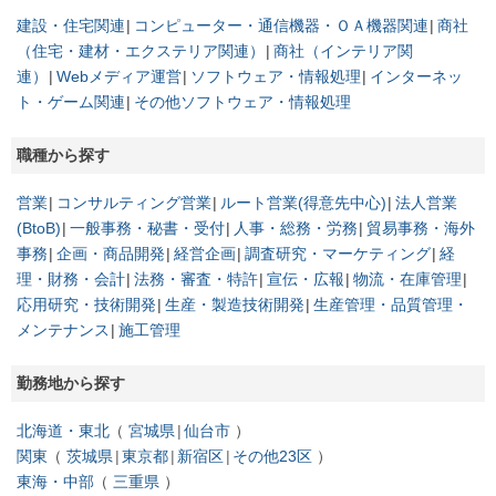
建設・住宅関連
コンピューター・通信機器・ＯＡ機器関連
商社
（住宅・建材・エクステリア関連）
商社（インテリア関
連）
Webメディア運営
ソフトウェア・情報処理
インターネッ
ト・ゲーム関連
その他ソフトウェア・情報処理
職種から探す
営業
コンサルティング営業
ルート営業(得意先中心)
法人営業
(BtoB)
一般事務・秘書・受付
人事・総務・労務
貿易事務・海外
事務
企画・商品開発
経営企画
調査研究・マーケティング
経
理・財務・会計
法務・審査・特許
宣伝・広報
物流・在庫管理
応用研究・技術開発
生産・製造技術開発
生産管理・品質管理・
メンテナンス
施工管理
勤務地から探す
北海道・東北
宮城県
仙台市
関東
茨城県
東京都
新宿区
その他23区
東海・中部
三重県