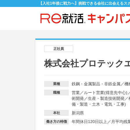
【入社1年後に戦力へ】挑戦できる会社に出会えるス
正社員
株式会社プロテック
鉄鋼・金属製品・非鉄金属
／
機
業種
営業
／
ルート営業(得意先中心)
職種
術開発
／
生産・製造技術開発
／
備・製造・土木・電気・工事)
新潟県
本社
年間休日120日以上
／
月平均残業
働き方の特徴