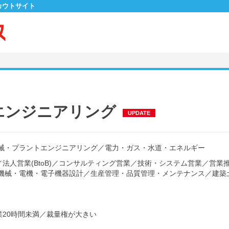
カウトサイト
エンジニアリング
UPDATE
械・プラントエンジニアリング
／
電力・ガス・水道・エネルギー
／
法人営業(BtoB)
／
コンサルティング営業
／
技術・システム営業
／
営業
機械・電機・電子機器設計
／
生産管理・品質管理・メンテナンス
／
建築
20時間未満
／
裁量権が大きい