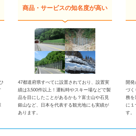
商品・サービスの知名度が高い
ひ
47都道府県すべてに設置されており、設置実
開発
す
績は3,500件以上！運転時やスキー場などで製
づく
、
品を目にしたことがあるかも？富士山や石見
務を
ポ
銀山など、日本を代表する観光地にも実績が
に１
あります。
す。