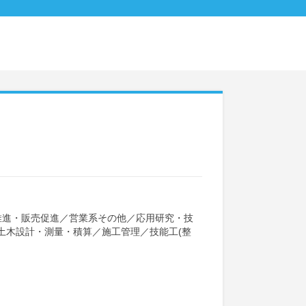
推進・販売促進
／
営業系その他
／
応用研究・技
土木設計・測量・積算
／
施工管理
／
技能工(整