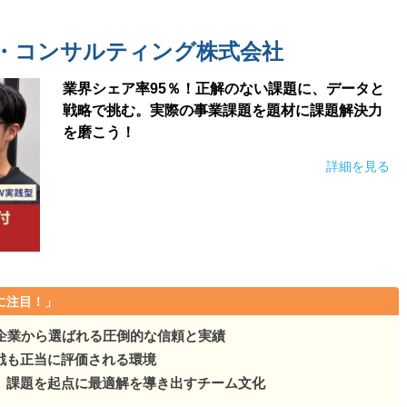
がない!!◆土日祝休み／年間…
・コンサルティング株式会社
!!◆土日祝休み／年間…
業界シェア率95％！正解のない課題に、データと
がない!!◆土日祝休み／年間…
戦略で挑む。実際の事業課題を題材に課題解決力
を磨こう！
!!◆土日祝休み／年間…
詳細を見る
がない!!◆土日祝休み／年間…
!!◆土日祝休み／年間…
に注目！」
手企業から選ばれる圧倒的な信頼と実績
戦も正当に評価される環境
。課題を起点に最適解を導き出すチーム文化