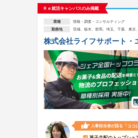
Ｒｅ就活キャンパスのみ掲載
情報・調査・コンサルティング
業種
茨城、栃木、群馬、埼玉、千葉、東京
勤務地
株式会社ライフサポート・
人事担当者が語る
「ココ
菓子共配のトップシェ