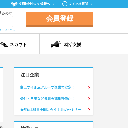
採用検討中の企業様へ
よくある質問
済みの方
会員登録
れた方はこちら
スカウト
就活支援
注目企業
富士フイルムグループ企業で安定！
受付・事務など募集★採用枠僅か！
★年休125日★間に合う！1hのセミナー
件