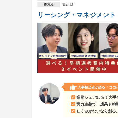
東京本社
勤務地
大阪府大阪市
自分らしくイキイキ働けなきゃ意味
リーシング・マネジメント
兵庫県
自分らしくイキイキ働けなきゃ意味がない
兵庫県神戸市
自分らしくイキイキ働けなきゃ意味
岡山県
自分らしくイキイキ働けなきゃ意味がない
岡山県岡山市
自分らしくイキイキ働けなきゃ意味
広島県
自分らしくイキイキ働けなきゃ意味がない
人事担当者が語る
「ココ
業界シェア95％！大
実力主義で、成果も挑
しくみがないなら創る