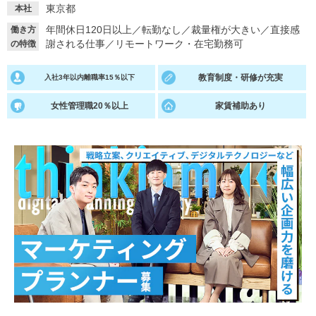
東京都
本社
就活支援
就活コラム
年間休日120日以上
／
転勤なし
／
裁量権が大きい
／
直接感
働き方
謝される仕事
／
リモートワーク・在宅勤務可
の特徴
就活ノウハウが満載！
お役立ち記事・相談室など
適職診断
就活チャンネル
教育制度・研修が充実
入社3年以内離職率15％以下
あなたに合う仕事を診断！
動画で対策講座をチェック
女性管理職20％以上
家賃補助あり
就活ニュースペーパー
よくある質問
就活時事ニュースを更新
不明点があればこちら