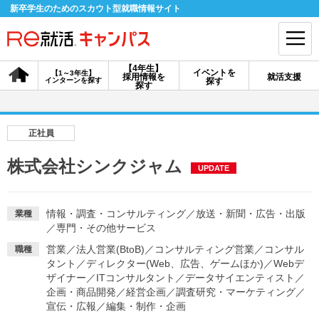
新卒学生のためのスカウト型就職情報サイト
【4年生】
イベントを
【1～3年生】
採用情報を
就活支援
インターンを探す
探す
会員登録
ログイン
探す
会員ID・パスワードを忘れた方はこちら
正社員
探す
株式会社シンクジャム
UPDATE
【4年生】
【4年生】
【1～3年生】
採用情報を探す
説明会を探す
インターンを探す
情報・調査・コンサルティング
／
放送・新聞・広告・出版
業種
／
専門・その他サービス
営業
／
法人営業(BtoB)
／
コンサルティング営業
／
コンサル
職種
イベントを探す
タント
／
ディレクター(Web、広告、ゲームほか)
スカウト
お知らせ
／
Webデ
ザイナー
／
ITコンサルタント
／
データサイエンティスト
／
企画・商品開発
／
経営企画
／
調査研究・マーケティング
／
宣伝・広報
／
編集・制作・企画
就活ノウハウ・サポート