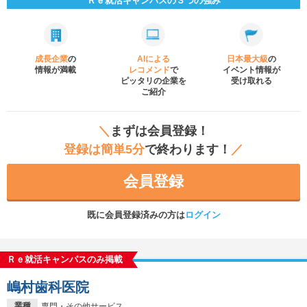
Ｒｅ就活キャンパスの３つの強み
成長企業
の
AIによる
日本最大級
の
情報が満載
レコメンド
で
イベント
情報が
ピッタリの企業を
受け取れる
ご紹介
＼
まずは会員登録！
登録は簡単5分
で終わります！
／
会員登録
既に会員登録済みの方は
ログイン
Ｒｅ就活キャンパスのみ掲載
嶋村歯科医院
業種
専門・その他サービス