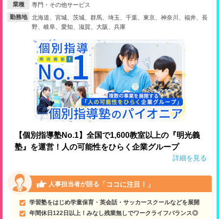
業種
専門・その他サービス
就活支援
就活コラム
勤務地
北海道、宮城、茨城、群馬、埼玉、千葉、東京、神奈川、福井、長
野、岐阜、愛知、滋賀、大阪、兵庫
就活ノウハウが満載！
お役立ち記事・相談室など
適職診断
就活チャンネル
あなたに合う仕事を診断！
動画で対策講座をチェック
就活ニュースペーパー
よくある質問
就活時事ニュースを更新
不明点があればこちら
【個別指導塾No.1】全国で1,600教室以上の『明光義
塾』を運営！人の可能性をひらく企業グループ
詳細を見る
「ココに注目！」
人事担当者が語る
学習塾をはじめ学童保育・英会話・サッカースクールなどを展開
年間休日122日以上！みなし残業無しでワークライフバランス◎