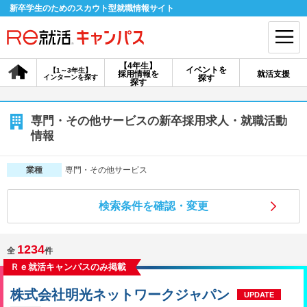
新卒学生のためのスカウト型就職情報サイト
【4年生】
イベントを
【1～3年生】
採用情報を
就活支援
インターンを探す
探す
会員登録
ログイン
探す
会員ID・パスワードを忘れた方はこちら
専門・その他サービスの新卒採用求人・就職活動
情報
探す
専門・その他サービス
業種
【4年生】
【4年生】
【1～3年生】
採用情報を探す
説明会を探す
インターンを探す
検索条件を確認・変更
1234
全
件
イベントを探す
スカウト
お知らせ
Ｒｅ就活キャンパスのみ掲載
株式会社明光ネットワークジャパン
就活ノウハウ・サポート
UPDATE